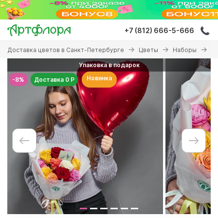
Перейти
к
основному
+7 (812) 666-5-666
содержанию
Вы
Доставка цветов в Санкт-Петербурге
Цветы
Наборы
На
здесь
Упаковка в подарок
Новинка
-8%
Доставка 0 Р