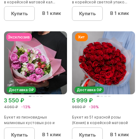
в корейской матовой кал...
в корейской светлой упако...
В 1 клик
В 1 клик
Купить
Купить
Доставка 0₽
Доставка 0₽
3 550 ₽
5 999 ₽
4060 ₽
-13%
9690 ₽
-38%
Букет из пионовидных
Букет из 51 красной розы
малиновых кустовых роз и
(Кения) в корейской матовой
альстроме...
уп...
В 1 клик
В 1 клик
Купить
Купить