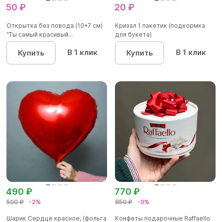
50 ₽
20 ₽
Открытка без повода (10*7 см)
Кризал 1 пакетик (подкормка
"Ты самый красивый...
для букета)
В 1 клик
В 1 клик
Купить
Купить
490 ₽
770 ₽
500 ₽
-2%
850 ₽
-9%
Шарик Сердце красное, (фольга
Конфеты подарочные Raffaello