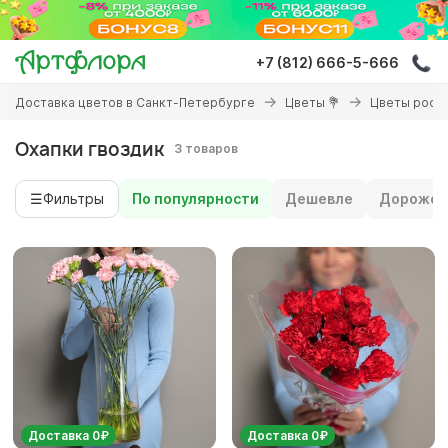
Перейти
к
основному
+7 (812) 666-5-666
содержанию
Вы
Доставка цветов в Санкт-Петербурге
Цветы 💐
Цветы росс
здесь
Охапки гвоздик
3 товаров
☰
Фильтры
По популярности
Дешевле
Дороже
Доставка 0₽
Доставка 0₽