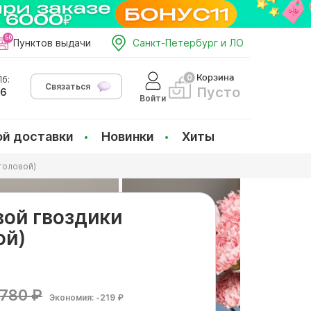
Пунктов выдачи
Санкт-Петербург и ЛО
Корзина
б:
Связаться
Пусто
66
Войти
ой доставки
Новинки
Хиты
головой)
вой гвоздики
ой)
780 ₽
Экономия: -219 ₽