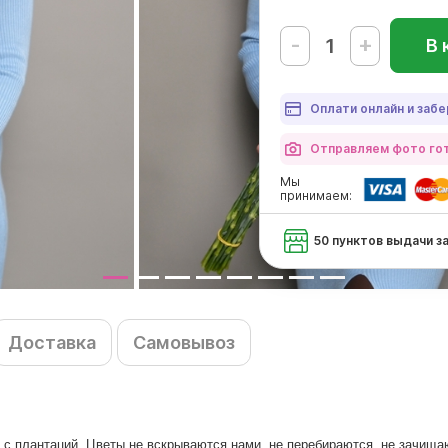
-
+
В 
Оплати онлайн и забе
Отправляем фото гот
Мы
принимаем:
50 пунктов выдачи з
Доставка
Самовывоз
м с плантаций. Цветы не вскрываются нами, не перебираются, не зачища