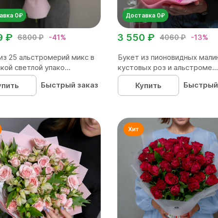
авка 0₽
Доставка 0₽
9 ₽
3 550 ₽
6800 ₽
-41%
4060 ₽
-13%
из 25 альстромерий микс в
Букет из пионовидных мали
кой светлой упако...
кустовых роз и альстроме...
Быстрый заказ
Быстрый
упить
Купить