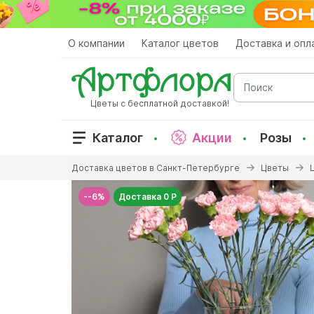
Перейти
к
основному
О компании
Каталог цветов
Доставка и опл
содержанию
Поиск
Цветы с бесплатной доставкой!
Каталог
Акции
Розы
Вы
Доставка цветов в Санкт-Петербурге
Цветы
здесь
--6%
Доставка 0 Р