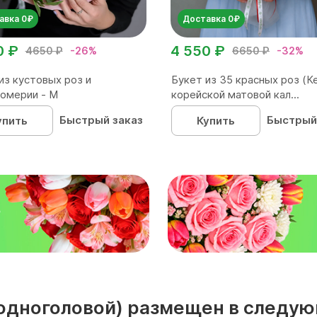
авка 0₽
Доставка 0₽
0 ₽
4 550 ₽
4650 ₽
-26%
6650 ₽
-32%
из кустовых роз и
Букет из 35 красных роз (Ке
омерии - М
корейской матовой кал...
Быстрый заказ
Быстрый
упить
Купить
₽
(одноголовой) размещен в следую