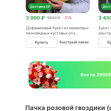
Доставка 0₽
Дост
3 999 ₽
3 45
5800 ₽
-31%
Дофаминовый букет из малиновых
Букет 
пионовидных кустовых роз...
альстр
Быстрый заказ
Купить
К
Все по 2999
Пачка розовой гвоздики 