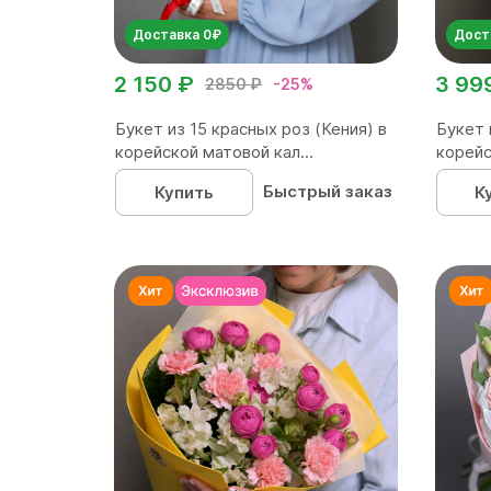
Доставка 0₽
Дост
2 150 ₽
3 99
2850 ₽
-25%
Букет из 15 красных роз (Кения) в
Букет 
корейской матовой кал...
корейс
Быстрый заказ
Купить
К