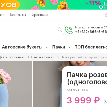
ата
Контакты
Франшиза
Номер телефона в СП
+7 (812) 666-5-6
Авторские букеты
Пачки
ТОП бесплатн
Цветы россыпью
Цветы в пачках
Пачка розовой гвоздики (одно
Пачка розо
(одноголов
Артикул:
14412
3 999 ₽
3