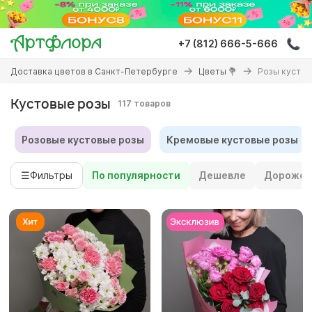
Перейти
к
основному
+7 (812) 666-5-666
содержанию
Вы
Доставка цветов в Санкт-Петербурге
Цветы 💐
Розы кусто
здесь
Кустовые розы
117 товаров
Розовые кустовые розы
Кремовые кустовые розы
☰
Фильтры
По популярности
Дешевле
Дороже