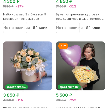
4 300 ₽
4 850 ₽
5890 ₽
-27%
7100 ₽
-32%
Набор размер S с букетом 9
Букет из кремовых кустовых
кремовых кустовых роз
роз, диантусов и альстромери...
В 1 клик
В 1 клик
Нет в наличии
Нет в наличии
Доставка 0₽
Доставка 0₽
3 850 ₽
5 500 ₽
4350 ₽
-11%
7350 ₽
-25%