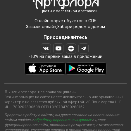
Цветы с бесплатной доставкой!
Онлайн маркет букетов в СПБ
Закажи онлайн,Забери рядом с домом
Присоединяйтесь
-10% на первый заказ в приложении
© 2026 Артфлора. Все права защищены.
Вся информация на сайте несет исключительно информационный
характер и не является публичной офертой. ИП Пономарева Н. В.
ИНН 780202390508 ОГРН 320784700288152
Продолжая работу с сайтом, вы даете согласие на использование
сайтом cookies и
обработку персональных данных
в целях
функционирования сайта, проведения ретаргетинга, статистических
исследований, улучшения сервиса и предоставления релевантной