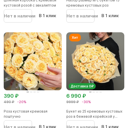
Шляпная коробка с кремовой
Набор размер M с букетом 15
кустовой розой с эвкалиптом
кремовых кустовых роз
В 1 клик
В 1 клик
Нет в наличии
Нет в наличии
Доставка 0₽
390 ₽
6 990 ₽
490 ₽
-20%
9999 ₽
-30%
Роза кустовая кремовая
Букет из 25 кремовых кустовых
поштучно
роз в бежевой корейской у...
В 1 клик
В 1 клик
Нет в наличии
Нет в наличии