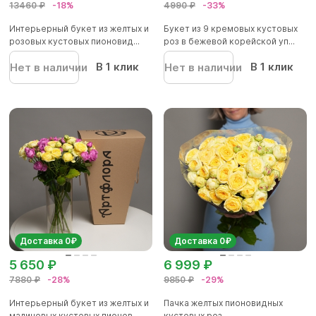
13460 ₽
-18%
4990 ₽
-33%
Интерьерный букет из желтых и
Букет из 9 кремовых кустовых
розовых кустовых пионовид...
роз в бежевой корейской уп...
В 1 клик
В 1 клик
Нет в наличии
Нет в наличии
Доставка 0₽
Доставка 0₽
5 650 ₽
6 999 ₽
7880 ₽
-28%
9850 ₽
-29%
Интерьерный букет из желтых и
Пачка желтых пионовидных
малиновых кустовых пионов...
кустовых роз