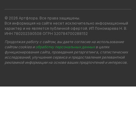
© 2026 Артфлора. Все права защищены.
Вся информация на сайте несет исключительно информационный
характер и не является публичной офертой. ИП Пономарева Н. В.
ИНН 780202390508 ОГРН 320784700288152
Продолжая работу с сайтом, вы даете согласие на использование
сайтом cookies и
обработку персональных данных
в целях
функционирования сайта, проведения ретаргетинга, статистических
исследований, улучшения сервиса и предоставления релевантной
рекламной информации на основе ваших предпочтений и интересов.