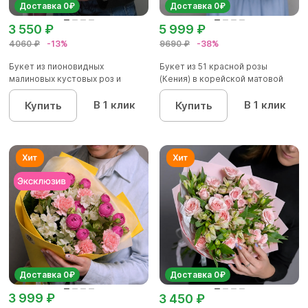
Доставка 0₽
Доставка 0₽
3 550 ₽
5 999 ₽
4060 ₽
-13%
9690 ₽
-38%
Букет из пионовидных
Букет из 51 красной розы
малиновых кустовых роз и
(Кения) в корейской матовой
альстроме...
уп...
В 1 клик
В 1 клик
Купить
Купить
Доставка 0₽
Доставка 0₽
3 999 ₽
3 450 ₽