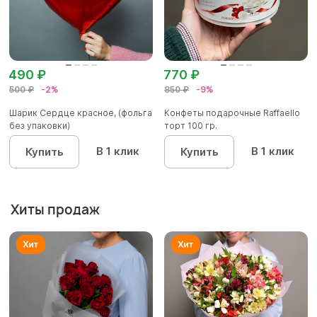
490 ₽
770 ₽
500 ₽
-2%
850 ₽
-9%
Шарик Сердце красное, (фольга
Конфеты подарочные Raffaello
без упаковки)
торт 100 гр.
В 1 клик
В 1 клик
Купить
Купить
Хиты продаж