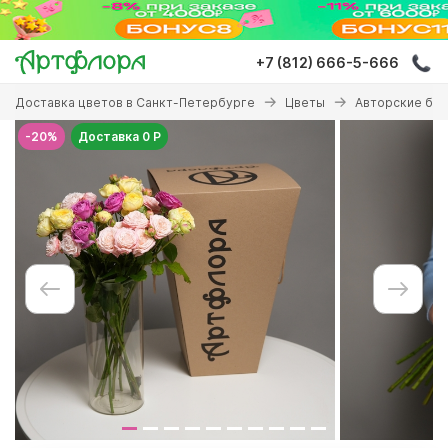
Перейти
к
основному
+7 (812) 666-5-666
содержанию
Вы
Доставка цветов в Санкт-Петербурге
Цветы
Авторские бу
здесь
-20%
Доставка 0 Р