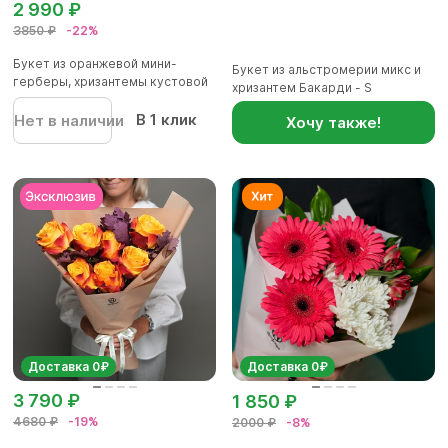
2 990 ₽
3850 ₽
-22%
Букет из оранжевой мини-
Букет из альстромерии микс и
герберы, хризантемы кустовой
хризантем Бакарди - S
же...
В 1 клик
Нет в наличии
Хочу также!
Доставка 0₽
Доставка 0₽
3 790 ₽
1 850 ₽
4680 ₽
-19%
2000 ₽
-8%