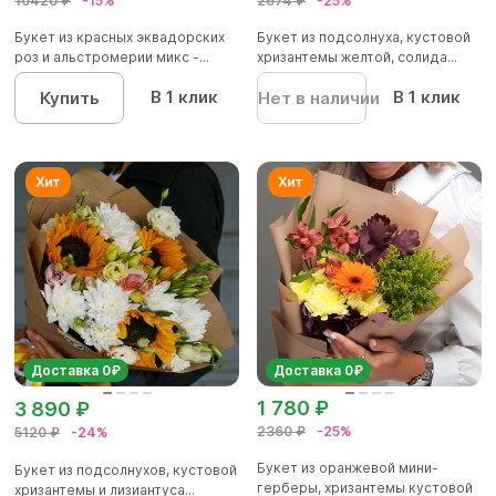
10420 ₽
-15%
2674 ₽
-25%
Букет из красных эквадорских
Букет из подсолнуха, кустовой
роз и альстромерии микс -...
хризантемы желтой, солида...
В 1 клик
В 1 клик
Купить
Нет в наличии
Доставка 0₽
Доставка 0₽
1 780 ₽
3 890 ₽
2360 ₽
-25%
5120 ₽
-24%
Букет из оранжевой мини-
Букет из подсолнухов, кустовой
герберы, хризантемы кустовой
хризантемы и лизиантуса...