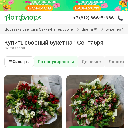
Перейти
к
основному
+7 (812) 666-5-666
содержанию
Вы
Доставка цветов в Санкт-Петербурге
Цветы 💐
Букет на 1 
здесь
Купить сборный букет на 1 Сентября
87 товаров
☰
Фильтры
По популярности
Дешевле
Дороже