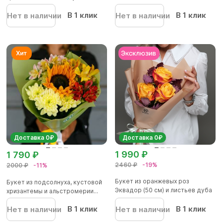
же...
В 1 клик
В 1 клик
Нет в наличии
Нет в наличии
Доставка 0₽
Доставка 0₽
1 990 ₽
1 790 ₽
2460 ₽
-19%
2000 ₽
-11%
Букет из оранжевых роз
Букет из подсолнуха, кустовой
Эквадор (50 см) и листьев дуба
хризантемы и альстромерии...
-...
В 1 клик
В 1 клик
Нет в наличии
Нет в наличии