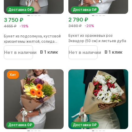
Доставка 0₽
Доставка 0₽
2 790 ₽
3 750 ₽
3480 ₽
-20%
4655 ₽
-19%
Букет из оранжевых роз
Букет из подсолнуха, кустовой
Эквадор (50 см) и листьев дуба
хризантемы желтой, солида...
-...
В 1 клик
В 1 клик
Нет в наличии
Нет в наличии
Доставка 0₽
Доставка 0₽