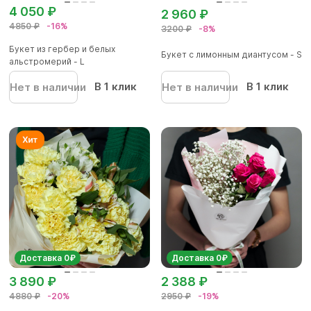
4 050 ₽
2 960 ₽
4850 ₽
-16%
3200 ₽
-8%
Букет из гербер и белых
Букет с лимонным диантусом - S
альстромерий - L
В 1 клик
В 1 клик
Нет в наличии
Нет в наличии
Доставка 0₽
Доставка 0₽
3 890 ₽
2 388 ₽
4880 ₽
-20%
2950 ₽
-19%