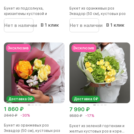
Букет из подсолнуха,
Букет из оранжевых роз
хризантемы кустовой и
Эквадор (50 см), кустовых роз
хиперикума
же...
В 1 клик
В 1 клик
Нет в наличии
Нет в наличии
Доставка 0₽
Доставка 0₽
1 860 ₽
7 990 ₽
2640 ₽
-30%
9580 ₽
-17%
Букет из оранжевых роз
Букет из зеленой гортензии и
Эквадор (50 см), кустовых роз
желтых кустовых роз в коре...