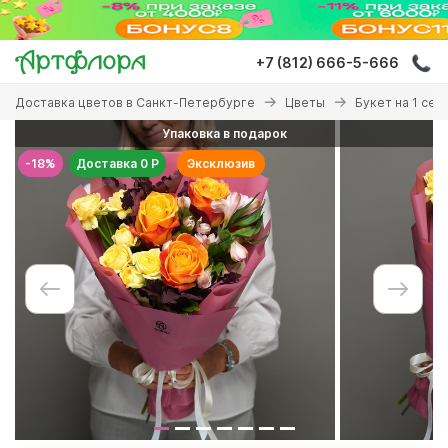
Перейти
к
основному
+7 (812) 666-5-666
содержанию
Вы
Доставка цветов в Санкт-Петербурге
Цветы
Букет на 1 сен
здесь
Упаковка в подарок
-18%
Доставка 0 Р
Эксклюзив