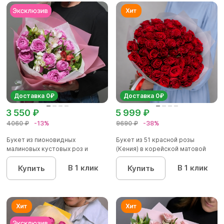
Доставка 0₽
Доставка 0₽
3 550 ₽
5 999 ₽
4060 ₽
-13%
9690 ₽
-38%
Букет из пионовидных
Букет из 51 красной розы
малиновых кустовых роз и
(Кения) в корейской матовой
альстроме...
уп...
В 1 клик
В 1 клик
Купить
Купить