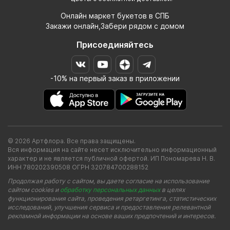
Онлайн маркет букетов в СПБ
Закажи онлайн,Забери рядом с домом
Присоединяйтесь
-10% на первый заказ в приложении
© 2026 Артфлора. Все права защищены.
Вся информация на сайте несет исключительно информационный
характер и не является публичной офертой. ИП Пономарева Н. В.
ИНН 780202390508 ОГРН 320784700288152
Продолжая работу с сайтом, вы даете согласие на использование
сайтом cookies и
обработку персональных данных
в целях
функционирования сайта, проведения ретаргетинга, статистических
исследований, улучшения сервиса и предоставления релевантной
рекламной информации на основе ваших предпочтений и интересов.