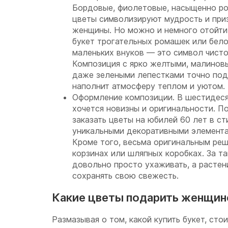
Бордовые, фиолетовые, насыщенно ро
цветы символизируют мудрость и при
женщины. Но можно и немного отойти 
букет трогательных ромашек или бел
маленьких внуков — это символ чисто
Композиция с ярко желтыми, малинов
даже зелеными лепестками точно под
наполнит атмосферу теплом и уютом.
Оформление композиции. В шестидес
хочется новизны и оригинальности. П
заказать цветы на юбилей 60 лет в ст
уникальными декоративными элемента
Кроме того, весьма оригинальным реш
корзинах или шляпных коробках. За т
довольно просто ухаживать, а растен
сохранять свою свежесть.
Какие цветы подарить женщине
Размазывая о том, какой купить букет, сто