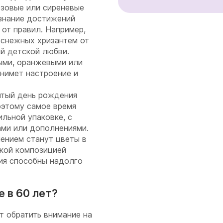
зовые или сиреневые
знание достижений
от правил. Например,
оснежных хризантем от
й детской любви.
ыми, оранжевыми или
нимет настроение и
ятый день рождения
оэтому самое время
ильной упаковке, с
ми или дополнениями.
ением станут цветы в
акой композицией
ия способны надолго
 в 60 лет?
ит обратить внимание на