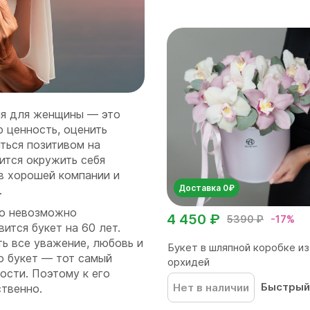
ия для женщины — это
 ценность, оценить
ться позитивом на
ится окружить себя
в хорошей компании и
Доставка 0₽
.
го невозможно
4 450 ₽
5390 ₽
-17%
ится букет на 60 лет.
ь все уважение, любовь и
Букет в шляпной коробке из
о букет — тот самый
орхидей
ости. Поэтому к его
Быстрый
Нет в наличии
ственно.