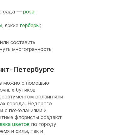
ва сада —
роза
;
ы
, яркие
герберы
;
или составить
кнуть многогранность
анкт-Петербурге
ре можно с помощью
очных бутиков
ссортиментом онлайн или
ках города. Недорого
ии с пожеланиями и
ытные флористы создают
авка цветов
по городу
емя и силы, так и