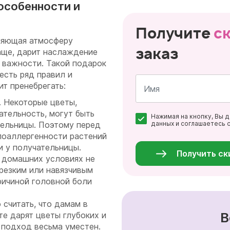
особенности и
Получите
с
няющая атмосферу
заказ
аще, дарит наслаждение
 важности. Такой подарок
есть ряд правил и
ит пренебрегать:
. Некоторые цветы,
Имя
ательность, могут быть
Нажимая на кнопку, Вы 
*
ельницы. Поэтому перед
данных и соглашаетесь 
Персональные
ипоаллергенности растений
данные
и у получательницы.
*
Получить ск
и домашних условиях не
 резким или навязчивым
ричиной головной боли
 считать, что дамам в
В
е дарят цветы глубоких и
 подход весьма уместен.