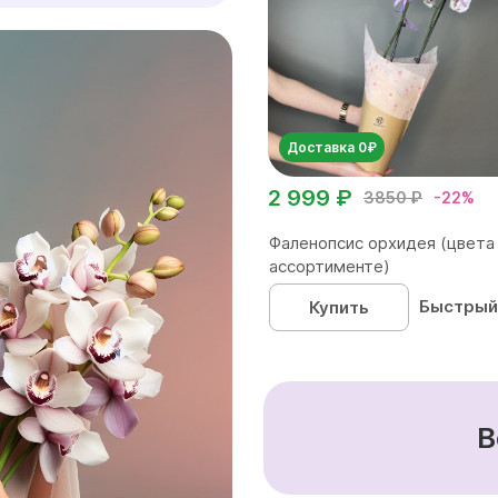
Доставка 0₽
2 999 ₽
3850 ₽
-22%
Фаленопсис орхидея (цвета
ассортименте)
Быстрый
Купить
В