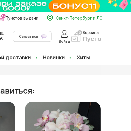
Пунктов выдачи
Санкт-Петербург и ЛО
Корзина
б:
Связаться
Пусто
66
Войти
ой доставки
Новинки
Хиты
равиться: