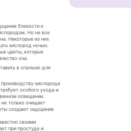
ущение близости к
ислородом. Но не все
на. Некоторые из них
ать кислород ночью.
ые цветы, которые
чество сна.
тавить в спальню для
 производству кислорода
требует особого ухода и
твенном освещении.
е не только очищает
цветы создают ощущение
известно своими
ает при простуде и