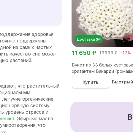
поддержания здоровья.
Доставка 0₽
стоянно подвержены
одной из самых частых
11 650 ₽
13999 ₽
-17%
ить качество сна может
щью растений.
Букет из 33 белых кустовы
хризантем Бакарди (ромашка
Быстрый
Купить
ждают, что растительный
моциональным
 летучие органические
щие нервную систему.
ь уровень стресса и
В
машка
. Эфирные масла
умиротворения, что
ну.