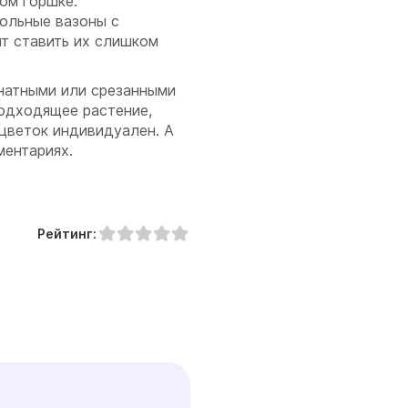
ом горшке.
ольные вазоны с
ит ставить их слишком
мнатными или срезанными
подходящее растение,
 цветок индивидуален. А
ментариях.
Рейтинг: