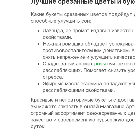
Лучшие срезанные цветы и бу
Какие букеты срезанных цветов подойдут 
способные улучшить сон:
Лаванда, ее аромат издавна известе
свойствами.
Нежная ромашка обладает успокаива
противовоспалительным действием. 
снять напряжение и улучшить качество
Сладковатый аромат
розы
считается 
расслабляющих. Помогает снизить уро
стресса.
Эфирные масла жасмина обладают ус
расслабляющими свойствами.
Красивые и неповторимые букеты с достав
вы можете заказать в онлайн-магазине Ар
огромный ассортимент свежесрезанных цве
качество и своевременную курьерскую дос
суток.