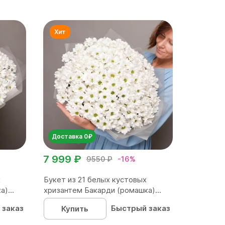
Доставка 0₽
7 999 ₽
9550 ₽
-16%
х
Букет из 21 белых кустовых
)...
хризантем Бакарди (ромашка)...
 заказ
Быстрый заказ
Купить