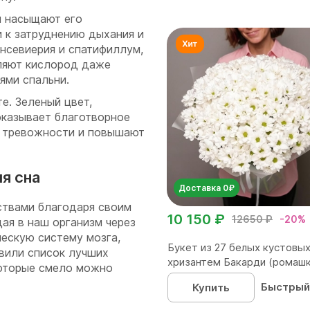
и насыщают его
 к затруднению дыхания и
сансевиерия и спатифиллум,
еляют кислород даже
ями спальни.
е. Зеленый цвет,
оказывает благотворное
ь тревожности и повышают
я сна
Доставка 0₽
твами благодаря своим
10 150 ₽
12650 ₽
-20%
ая в наш организм через
ческую систему мозга,
Букет из 27 белых кустовы
вили список лучших
хризантем Бакарди (ромашка
которые смело можно
Быстрый
Купить