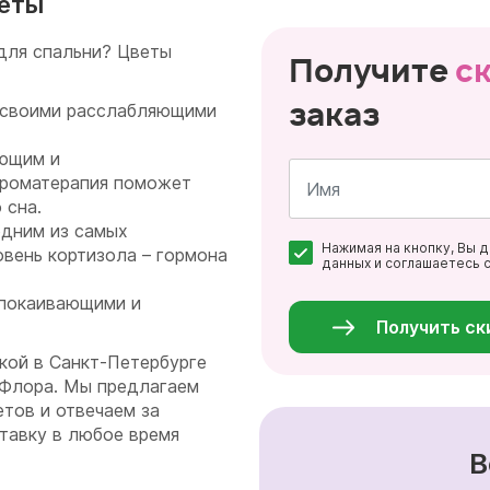
кеты
для спальни? Цветы
Получите
с
заказ
н своими расслабляющими
ющим и
Ароматерапия поможет
 сна.
одним из самых
Имя
Нажимая на кнопку, Вы 
*
вень кортизола – гормона
данных и соглашаетесь 
Персональные
данные
покаивающими и
*
Получить ск
кой в Санкт-Петербурге
тФлора. Мы предлагаем
тов и отвечаем за
тавку в любое время
В