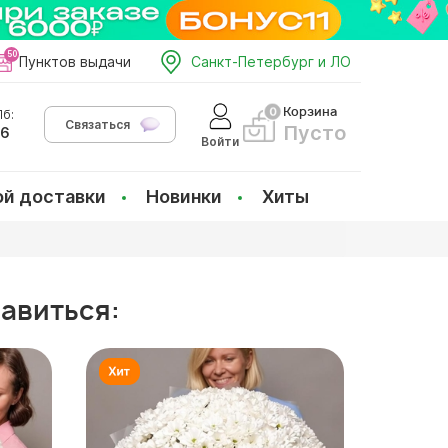
Пунктов выдачи
Санкт-Петербург и ЛО
Корзина
б:
Связаться
Пусто
66
Войти
ой доставки
Новинки
Хиты
равиться: