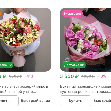
авка 0₽
Доставка 0₽
9 ₽
3 550 ₽
6800 ₽
-41%
4060 ₽
-13%
из 25 альстромерий микс в
Букет из пионовидных мали
кой светлой упако...
кустовых роз и альстроме...
Быстрый заказ
Быстрый
упить
Купить