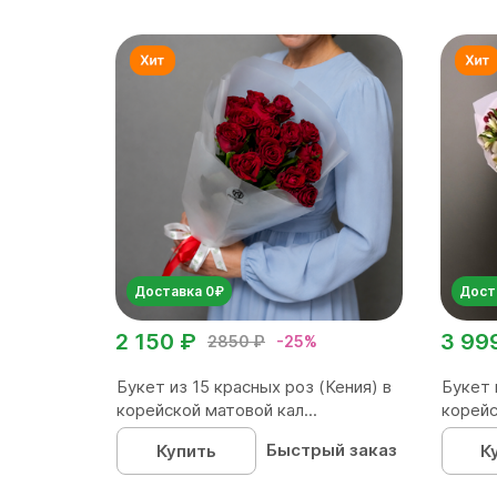
Доставка 0₽
Дост
2 150 ₽
3 99
2850 ₽
-25%
Букет из 15 красных роз (Кения) в
Букет 
корейской матовой кал...
корейс
Быстрый заказ
Купить
К