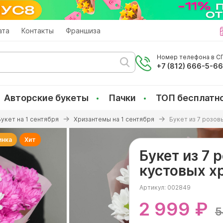
ата
Контакты
Франшиза
Номер телефона в СП
+7 (812) 666-5-6
Авторские букеты
Пачки
ТОП бесплатн
Букет на 1 сентября
Хризантемы на 1 сентября
Букет из 7 розов
инка
Хит
Букет из 7 
кустовых х
Артикул:
002849
2 999 ₽
5