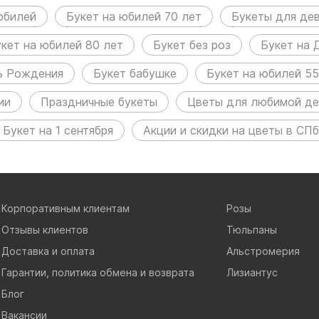
юбилей
Букет на юбилей 70 лет
Букеты для де
кет на юбилей 80 лет
Букет без роз
Букет на 
ь Рождения
Букет бабушке
Букет на юбилей 55
ии
Праздничные букеты
Цветы для любимой д
Букет на 1 сентября
Акции и скидки на цветы в СПб
Корпоративным клиентам
Розы
Отзывы клиентов
Тюльпаны
Доставка и оплата
Альстромерия
Гарантии, политика обмена и возврата
Лизиантус
Блог
Вакансии