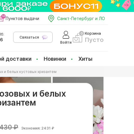
Пунктов выдачи
Санкт-Петербург и ЛО
Корзина
б:
Связаться
Пусто
66
Войти
ой доставки
Новинки
Хиты
ых и белых кустовых хризантем
розовых и белых
ризантем
430 ₽
Экономия: 2431 ₽