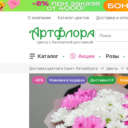
Перейти
к
основному
О компании
Каталог цветов
Доставка и опл
содержанию
Поиск
Цветы с бесплатной доставкой!
Каталог
Акции
Розы
Вы
Доставка цветов в Санкт-Петербурге
Цветы
здесь
-45%
Упаковка в подарок
Доставка 0 Р
Нов