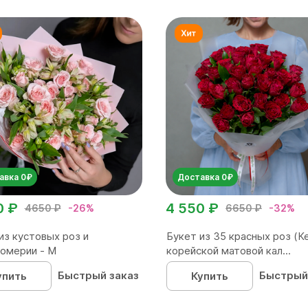
авка 0₽
Доставка 0₽
0 ₽
4 550 ₽
4650 ₽
-26%
6650 ₽
-32%
из кустовых роз и
Букет из 35 красных роз (Ке
омерии - М
корейской матовой кал...
Быстрый заказ
Быстрый
упить
Купить