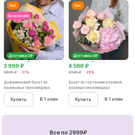
Доставка 0₽
Доставка 0₽
3 999 ₽
4 566 ₽
5800 ₽
-31%
6180 ₽
-26%
Дофаминовый букет из
Букет из гортензии розовой,
малиновых пионовидных
розовых пионовидных
кустовых роз...
кустовы...
В 1 клик
В 1 клик
Купить
Купить
Все по 2999₽