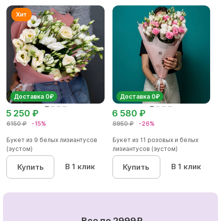
Доставка 0₽
Доставка 0₽
5 250 ₽
6 580 ₽
6150 ₽
-15%
8950 ₽
-26%
Букет из 9 белых лизиантусов
Букет из 11 розовых и белых
(эустом)
лизиантусов (эустом)
В 1 клик
В 1 клик
Купить
Купить
Все по 2999₽