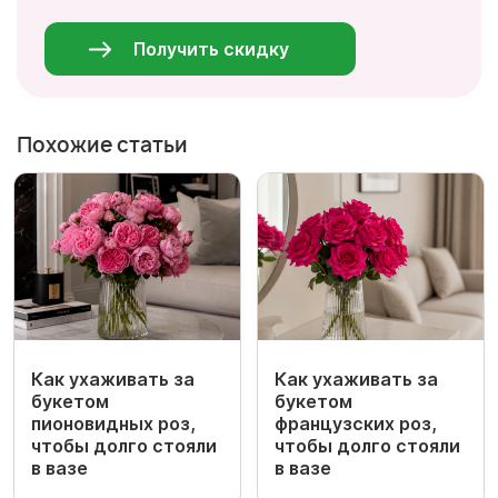
Персональные
данные
*
Получить скидку
Похожие статьи
Как ухаживать за
Как ухаживать за
букетом
букетом
пионовидных роз,
французских роз,
чтобы долго стояли
чтобы долго стояли
в вазе
в вазе