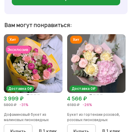
Вам могут понравиться:
Доставка 0₽
Доставка 0₽
3 999 ₽
4 566 ₽
5800 ₽
-31%
6180 ₽
-26%
Дофаминовый букет из
Букет из гортензии розовой,
малиновых пионовидных
розовых пионовидных
кустовых роз...
кустовы...
В 1 клик
В 1 клик
Купить
Купить