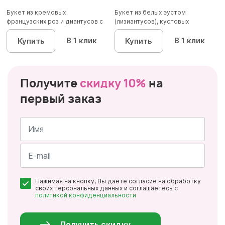
Букет из кремовых
Букет из белых эустом
французских роз и диантусов с
(лизиантусов), кустовых
эвкалип...
хризантем...
В 1 клик
В 1 клик
Купить
Купить
Получите
скидку 10%
на
первый заказ
Имя
*
Почта
Нажимая на кнопку, Вы даете согласие на обработку
*
своих персональных данных и соглашаетесь с
политикой конфиденциальности
Персональные
данные
*
Получить скидку