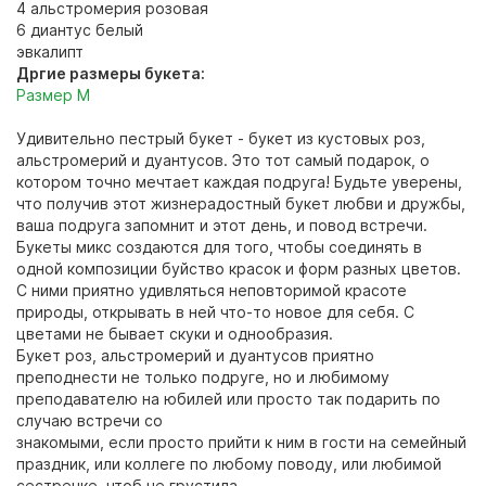
4 альстромерия розовая
6 диантус белый
эвкалипт
Дргие размеры букета:
Размер М
Удивительно пестрый букет - букет из кустовых роз,
альстромерий и дуантусов. Это тот самый подарок, о
котором точно мечтает каждая подруга! Будьте уверены,
что получив этот жизнерадостный букет любви и дружбы,
ваша подруга запомнит и этот день, и повод встречи.
Букеты микс создаются для того, чтобы соединять в
одной композиции буйство красок и форм разных цветов.
С ними приятно удивляться неповторимой красоте
природы, открывать в ней что-то новое для себя. С
цветами не бывает скуки и однообразия.
Букет роз, альстромерий и дуантусов приятно
преподнести не только подруге, но и любимому
преподавателю на юбилей или просто так подарить по
случаю встречи со
знакомыми, если просто прийти к ним в гости на семейный
праздник, или коллеге по любому поводу, или любимой
сестренке, чтоб не грустила