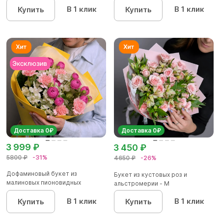
В 1 клик
В 1 клик
Купить
Купить
Доставка 0₽
Доставка 0₽
3 999 ₽
3 450 ₽
5800 ₽
-31%
4650 ₽
-26%
Дофаминовый букет из
Букет из кустовых роз и
малиновых пионовидных
альстромерии - М
кустовых роз...
В 1 клик
В 1 клик
Купить
Купить