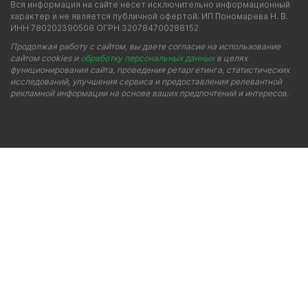
Вся информация на сайте несет исключительно информационный
характер и не является публичной офертой. ИП Пономарева Н. В.
ИНН 780202390508 ОГРН 320784700288152
Продолжая работу с сайтом, вы даете согласие на использование
сайтом cookies и
обработку персональных данных
в целях
функционирования сайта, проведения ретаргетинга, статистических
исследований, улучшения сервиса и предоставления релевантной
рекламной информации на основе ваших предпочтений и интересов.