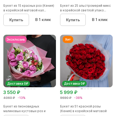
Букет из 15 красных роз (Кения)
Букет из 25 альстромерий микс
в корейской матовой кал...
в корейской светлой упако...
В 1 клик
В 1 клик
Купить
Купить
Доставка 0₽
Доставка 0₽
3 550 ₽
5 999 ₽
4060 ₽
-13%
9690 ₽
-38%
Букет из пионовидных
Букет из 51 красной розы
малиновых кустовых роз и
(Кения) в корейской матовой
альстроме...
уп...