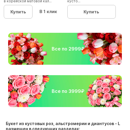
в корейской матовой кал...
кусто...
В 1 клик
Купить
Купить
Все по 2999₽
Все по 3999₽
Букет из кустовых роз, альстромерии и диантусов - L
размещен в следующих разделах: