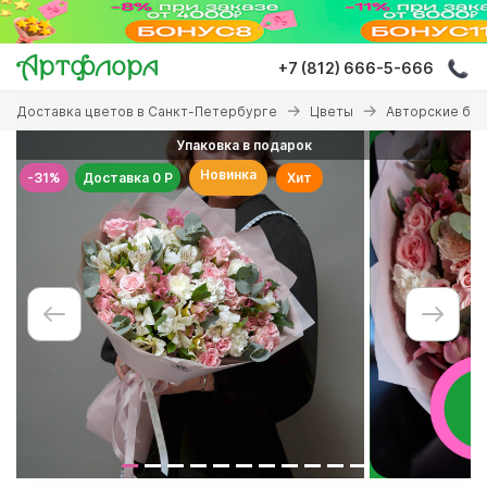
Перейти
к
основному
+7 (812) 666-5-666
содержанию
Вы
Доставка цветов в Санкт-Петербурге
Цветы
Авторские бу
здесь
Упаковка в подарок
Новинка
-31%
Доставка 0 Р
Хит