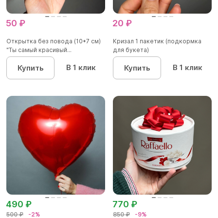
50 ₽
20 ₽
Открытка без повода (10*7 см)
Кризал 1 пакетик (подкормка
"Ты самый красивый...
для букета)
В 1 клик
В 1 клик
Купить
Купить
490 ₽
770 ₽
500 ₽
-2%
850 ₽
-9%