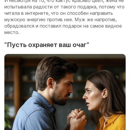
И несмотря на то, что кактус красиво цвел, жена не
испытывала радости от такого подарка, потому что
читала в интернете, что он способен направить
мужскую энергию против нее. Муж же напротив,
обрадовался и поставил подарок на самое видное
место.
“Пусть охраняет ваш очаг”