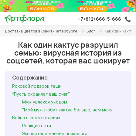
Перейти
к
основному
+7 (812) 666-5-666
содержанию
Вы
Доставка цветов в Санкт-Петербурге
Блог
Как один кактус
здесь
Как один кактус разрушил
семью: вирусная история из
соцсетей, которая вас шокирует
Содержание
Роковой подарок тещи
“Пусть охраняет ваш очаг”
Муж увлекся уходом
"Мой муж любит кактус больше, чем меня"
Война в комментариях
Реакция сети
Экспертное мнение психолога