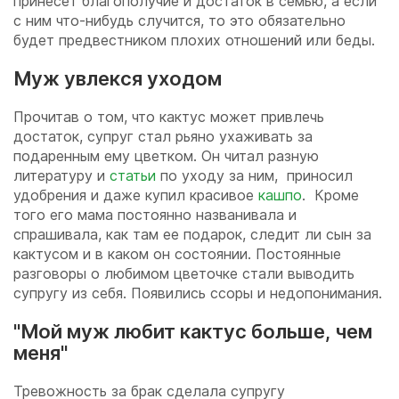
принесет благополучие и достаток в семью, а если
с ним что-нибудь случится, то это обязательно
будет предвестником плохих отношений или беды.
Муж увлекся уходом
Прочитав о том, что кактус может привлечь
достаток, супруг стал рьяно ухаживать за
подаренным ему цветком. Он читал разную
литературу и
статьи
по уходу за ним, приносил
удобрения и даже купил красивое
кашпо
. Кроме
того его мама постоянно названивала и
спрашивала, как там ее подарок, следит ли сын за
кактусом и в каком он состоянии. Постоянные
разговоры о любимом цветочке стали выводить
супругу из себя. Появились ссоры и недопонимания.
"Мой муж любит кактус больше, чем
меня"
Тревожность за брак сделала супругу