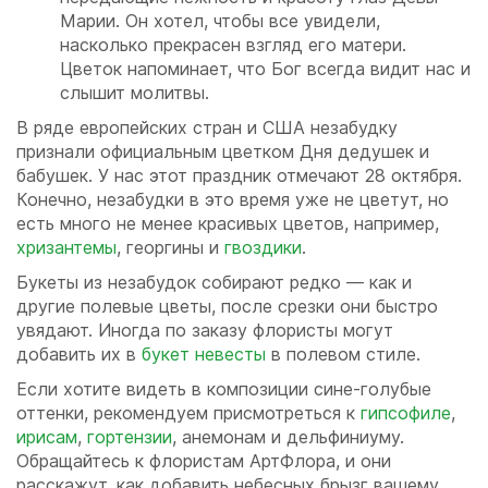
Марии. Он хотел, чтобы все увидели,
насколько прекрасен взгляд его матери.
Цветок напоминает, что Бог всегда видит нас и
слышит молитвы.
В ряде европейских стран и США незабудку
признали официальным цветком Дня дедушек и
бабушек. У нас этот праздник отмечают 28 октября.
Конечно, незабудки в это время уже не цветут, но
есть много не менее красивых цветов, например,
хризантемы
, георгины и
гвоздики
.
Букеты из незабудок собирают редко — как и
другие полевые цветы, после срезки они быстро
увядают. Иногда по заказу флористы могут
добавить их в
букет невесты
в полевом стиле.
Если хотите видеть в композиции сине-голубые
оттенки, рекомендуем присмотреться к
гипсофиле
,
ирисам
,
гортензии
, анемонам и дельфиниуму.
Обращайтесь к флористам АртФлора, и они
расскажут, как добавить небесных брызг вашему