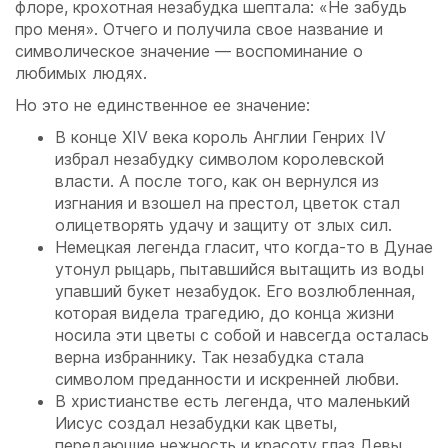
флоре, крохотная незабудка шептала: «Не забудь
про меня». Отчего и получила свое название и
символическое значение — воспоминание о
любимых людях.
Но это не единственное ее значение:
В конце ХIV века король Англии Генрих IV
избрал незабудку символом королевской
власти. А после того, как он вернулся из
изгнания и взошел на престол, цветок стал
олицетворять удачу и защиту от злых сил.
Немецкая легенда гласит, что когда-то в Дунае
утонул рыцарь, пытавшийся вытащить из воды
упавший букет незабудок. Его возлюбленная,
которая видела трагедию, до конца жизни
носила эти цветы с собой и навсегда осталась
верна избраннику. Так незабудка стала
символом преданности и искренней любви.
В христианстве есть легенда, что маленький
Иисус создал незабудки как цветы,
передающие нежность и красоту глаз Девы