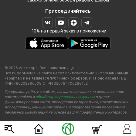
Присоединяйтесь
-10% на первый заказ в приложении
© 2026 Артфлора. Все права защищены.
Вся информация на сайте несет исключительно информационный
характер и не является публичной офертой. ИП Пономарева Н. В.
ИНН 780202390508 ОГРН 320784700288152
Продолжая работу с сайтом, вы даете согласие на использование
сайтом cookies и
обработку персональных данных
в целях
функционирования сайта, проведения ретаргетинга, статистических
исследований, улучшения сервиса и предоставления релевантной
рекламной информации на основе ваших предпочтений и интересов.