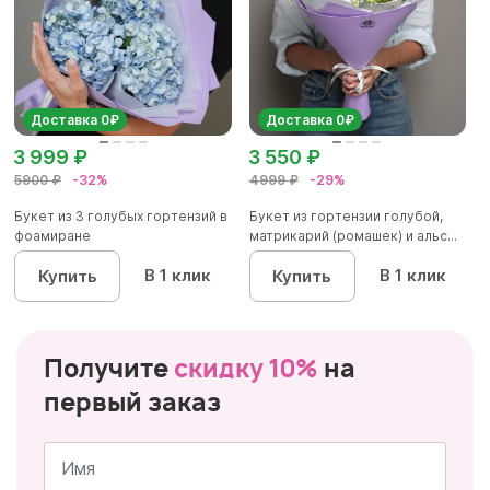
Доставка 0₽
Доставка 0₽
3 999 ₽
3 550 ₽
5900 ₽
-32%
4999 ₽
-29%
Букет из 3 голубых гортензий в
Букет из гортензии голубой,
фоамиране
матрикарий (ромашек) и альс...
В 1 клик
В 1 клик
Купить
Купить
Получите
скидку 10%
на
первый заказ