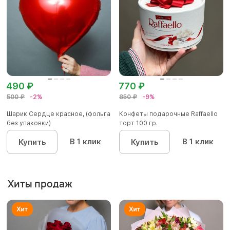
490 ₽
770 ₽
500 ₽
-2%
850 ₽
-9%
Шарик Сердце красное, (фольга
Конфеты подарочные Raffaello
без упаковки)
торт 100 гр.
В 1 клик
В 1 клик
Купить
Купить
Хиты продаж