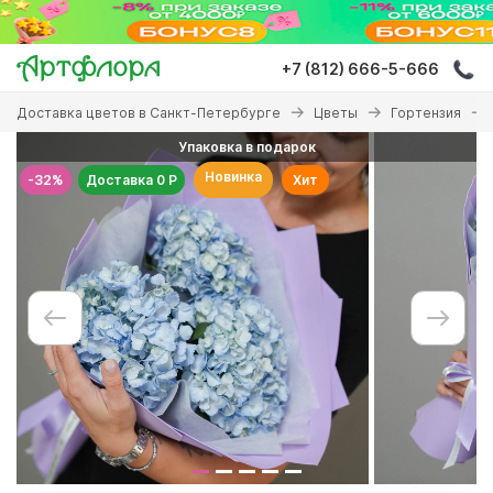
Перейти
к
основному
+7 (812) 666-5-666
содержанию
Вы
Доставка цветов в Санкт-Петербурге
Цветы
Гортензия
здесь
Упаковка в подарок
Новинка
-32%
Доставка 0 Р
Хит