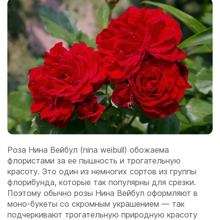
Роза Нина Вейбул (nina weibull) обожаема
флористами за ее пышность и трогательную
красоту. Это один из немногих сортов из группы
флорибунда, которые так популярны для срезки.
Поэтому обычно розы Нина Вейбул оформляют в
моно-букеты со скромным украшением — так
подчеркивают трогательную природную красоту