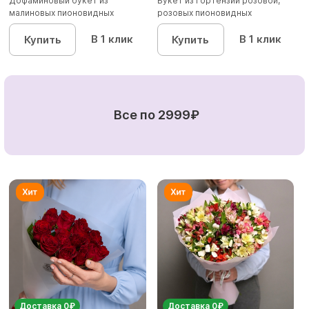
Дофаминовый букет из
Букет из гортензии розовой,
малиновых пионовидных
розовых пионовидных
кустовых роз...
кустовы...
В 1 клик
В 1 клик
Купить
Купить
Все по 2999₽
Доставка 0₽
Доставка 0₽