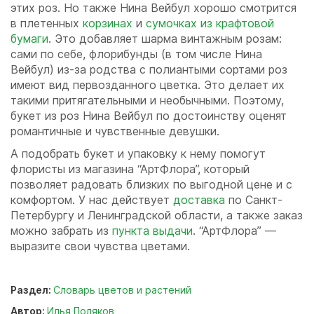
этих роз. Но также Нина Вейбул хорошо смотрится
в плетенных
корзинах
и
сумочках из крафтовой
бумаги
. Это добавляет шарма винтажным розам:
сами по себе, флорибунды (в том числе Нина
Вейбул) из-за родства с полиантыми сортами роз
имеют вид первозданного цветка. Это делает их
такими притягательными и необычными. Поэтому,
букет из роз Нина Вейбул по достоинству оценят
романтичные и чувственные девушки.
А подобрать букет и упаковку к нему помогут
флористы из магазина “АртФлора”, который
позволяет радовать близких по выгодной цене и с
комфортом. У нас действует
доставка
по Санкт-
Петербургу и Ленинградской области, а также заказ
можно забрать из
пункта выдачи
. “АртФлора” —
выразите свои чувства цветами.
Раздел:
Словарь цветов и растений
Автор:
Илья Поляков