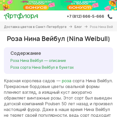
Перейти
к
основному
+7 (812) 666-5-666
содержанию
Вы
Доставка цветов в Санкт-Петербурге
Блог
Роза Нина Вейбул
здесь
Роза Нина Вейбул (Nina Weibull)
Содержание
Роза Нина Вейбул — описание
Роза сорта Нина Вейбул в букетах
Красная королева садов —
роза
сорта Нина Вейбул.
Прекрасные бордовые цветы овальной формы
пленяют взгляд, а изящный куст аккуратно
обрамляет винтажные розы. Этот сорт был выведен
датской компанией Poulsen 50 лет назад и произвел
настоящий фурор. Даже в наше время Нина Вейбул
не теряет своей популярности, ведь сорт подходит