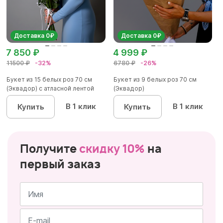
Доставка 0₽
Доставка 0₽
7 850 ₽
4 999 ₽
11500 ₽
-32%
6780 ₽
-26%
Букет из 15 белых роз 70 см
Букет из 9 белых роз 70 см
(Эквадор) с атласной лентой
(Эквадор)
В 1 клик
В 1 клик
Купить
Купить
Получите
скидку 10%
на
первый заказ
Имя
*