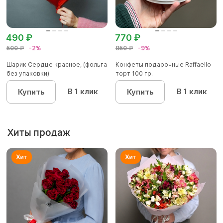
490 ₽
770 ₽
500 ₽
-2%
850 ₽
-9%
Шарик Сердце красное, (фольга
Конфеты подарочные Raffaello
без упаковки)
торт 100 гр.
В 1 клик
В 1 клик
Купить
Купить
Хиты продаж