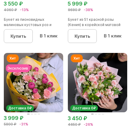
3 550 ₽
5 999 ₽
4060 ₽
-13%
9690 ₽
-38%
Букет из пионовидных
Букет из 51 красной розы
малиновых кустовых роз и
(Кения) в корейской матовой
альстроме...
уп...
В 1 клик
В 1 клик
Купить
Купить
Доставка 0₽
Доставка 0₽
3 999 ₽
3 450 ₽
5800 ₽
-31%
4650 ₽
-26%