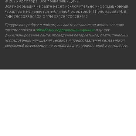
© 2026 Артфлора. Все права защищены.
Вся информация на сайте несет исключительно информационный
характер и не является публичной офертой. ИП Пономарева Н. В.
ИНН 780202390508 ОГРН 320784700288152
Продолжая работу с сайтом, вы даете согласие на использование
сайтом cookies и
обработку персональных данных
в целях
функционирования сайта, проведения ретаргетинга, статистических
исследований, улучшения сервиса и предоставления релевантной
рекламной информации на основе ваших предпочтений и интересов.