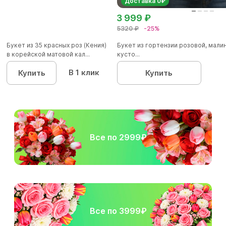
Доставка 0₽
3 999 ₽
5320 ₽
-25%
Букет из 35 красных роз (Кения)
Букет из гортензии розовой, мал
в корейской матовой кал...
кусто...
В 1 клик
Купить
Купить
Все по 2999₽
Все по 3999₽