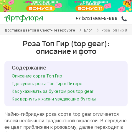
Перейти
к
основному
+7 (812) 666-5-666
содержанию
Вы
Доставка цветов в Санкт-Петербурге
Блог
Роза Топ Гир (to
здесь
Роза Топ Гир (top gear):
описание и фото
Содержание
Описание сорта Топ Гир
Где купить розы Топ Гир в Питере
Как ухаживать за букетом роз top gear
Как вернуть к жизни увядающие бутоны
Чайно-гибридная роза сорта top gear отличается
своей необычной градиентной окраской. В середине
ее цвет приближен к розовому, далее переходит в