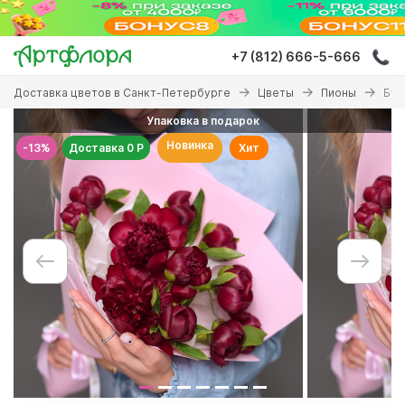
Перейти
к
основному
+7 (812) 666-5-666
содержанию
Вы
Доставка цветов в Санкт-Петербурге
Цветы
Пионы
Бук
здесь
Упаковка в подарок
Новинка
-13%
Доставка 0 Р
Хит