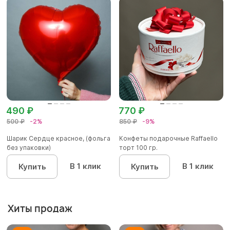
490 ₽
770 ₽
500 ₽
-2%
850 ₽
-9%
Шарик Сердце красное, (фольга
Конфеты подарочные Raffaello
без упаковки)
торт 100 гр.
В 1 клик
В 1 клик
Купить
Купить
Хиты продаж