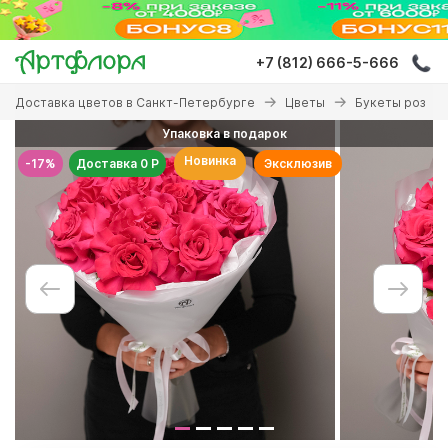
Перейти
к
основному
+7 (812) 666-5-666
содержанию
Вы
Доставка цветов в Санкт-Петербурге
Цветы
Букеты роз
здесь
Упаковка в подарок
Новинка
-17%
Доставка 0 Р
Эксклюзив