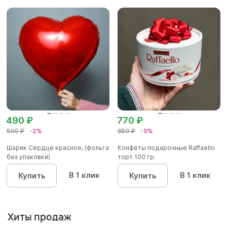
490 ₽
770 ₽
500 ₽
-2%
850 ₽
-9%
Шарик Сердце красное, (фольга
Конфеты подарочные Raffaello
без упаковки)
торт 100 гр.
В 1 клик
В 1 клик
Купить
Купить
Хиты продаж