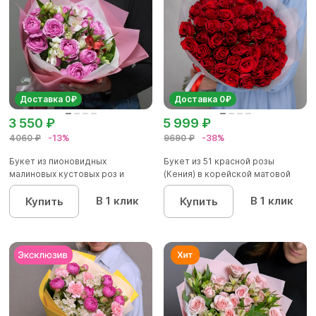
Доставка 0₽
Доставка 0₽
3 550 ₽
5 999 ₽
4060 ₽
-13%
9690 ₽
-38%
Букет из пионовидных
Букет из 51 красной розы
малиновых кустовых роз и
(Кения) в корейской матовой
альстроме...
уп...
В 1 клик
В 1 клик
Купить
Купить