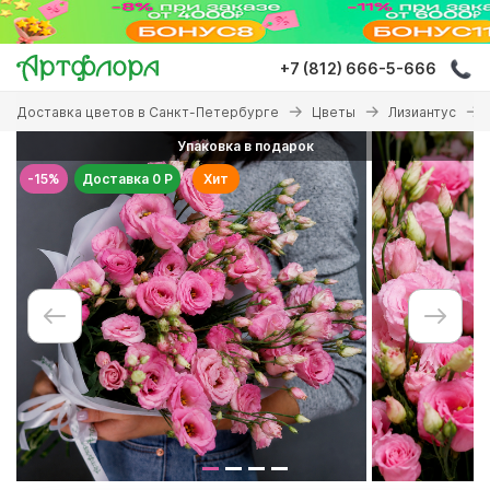
Перейти
к
основному
+7 (812) 666-5-666
содержанию
Вы
Доставка цветов в Санкт-Петербурге
Цветы
Лизиантус
здесь
Упаковка в подарок
-15%
Доставка 0 Р
Хит