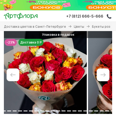
Перейти
к
основному
+7 (812) 666-5-666
содержанию
Вы
Доставка цветов в Санкт-Петербурге
Цветы
Букеты роз
здесь
Упаковка в подарок
-23%
Доставка 0 Р