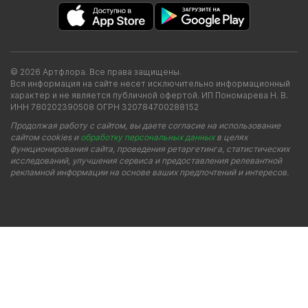
© 2026 Артфлора. Все права защищены.
Вся информация на сайте несет исключительно информационный
характер и не является публичной офертой. ИП Пономарева Н. В.
ИНН 780202390508 ОГРН 320784700288152
Продолжая работу с сайтом, вы даете согласие на использование
сайтом cookies и
обработку персональных данных
в целях
функционирования сайта, проведения ретаргетинга, статистических
исследований, улучшения сервиса и предоставления релевантной
рекламной информации на основе ваших предпочтений и интересов.