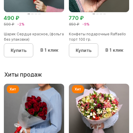
490 ₽
770 ₽
500 ₽
-2%
850 ₽
-9%
Шарик Сердце красное, (фольга
Конфеты подарочные Raffaello
без упаковки)
торт 100 гр.
В 1 клик
В 1 клик
Купить
Купить
Хиты продаж