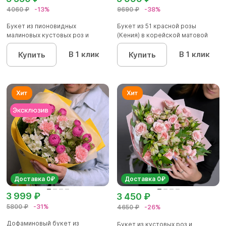
4060 ₽
-13%
9690 ₽
-38%
Букет из пионовидных
Букет из 51 красной розы
малиновых кустовых роз и
(Кения) в корейской матовой
альстроме...
уп...
В 1 клик
В 1 клик
Купить
Купить
Доставка 0₽
Доставка 0₽
3 999 ₽
3 450 ₽
5800 ₽
-31%
4650 ₽
-26%
Дофаминовый букет из
Букет из кустовых роз и