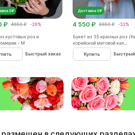
авка 0₽
Доставка 0₽
0 ₽
4 550 ₽
4650 ₽
-26%
6650 ₽
-32%
из кустовых роз и
Букет из 35 красных роз (Ке
омерии - М
корейской матовой кал...
Быстрый заказ
Быстрый
упить
Купить
₽
кс размещен в следующих разделах