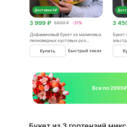
Доставка 0₽
Дост
3 999 ₽
3 45
5800 ₽
-31%
Дофаминовый букет из малиновых
Букет 
пионовидных кустовых роз...
альстр
Быстрый заказ
Купить
К
Все по 2999
Букет из 3 гортензий ми