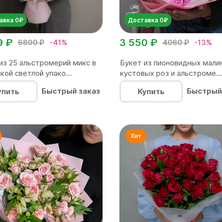
авка 0₽
Доставка 0₽
9 ₽
3 550 ₽
6800 ₽
-41%
4060 ₽
-13%
из 25 альстромерий микс в
Букет из пионовидных мали
кой светлой упако...
кустовых роз и альстроме...
Быстрый заказ
Быстрый
упить
Купить