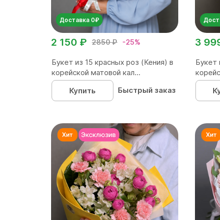
Доставка 0₽
Дост
2 150 ₽
3 99
2850 ₽
-25%
Букет из 15 красных роз (Кения) в
Букет 
корейской матовой кал...
корейс
Быстрый заказ
Купить
К