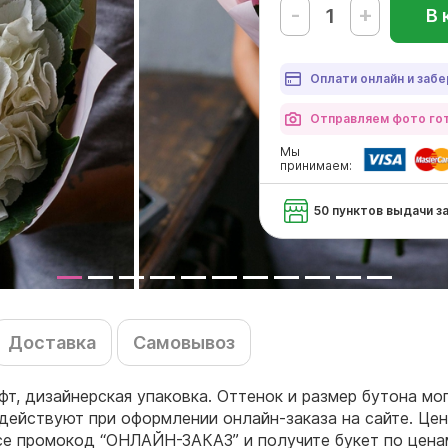
-
+
В 
Оплати онлайн и забе
Отправляем фото гот
Мы
принимаем:
50 пунктов выдачи з
Доставка
Самовывоз
афт, дизайнерская упаковка. Оттенок и размер бутона мо
действуют при оформлении онлайн-заказа на сайте. Цен
ссе промокод “ОНЛАЙН-ЗАКАЗ” и получите букет по цен