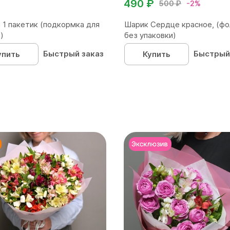
490 ₽
500 ₽
-2%
 1 пакетик (подкормка для
Шарик Сердце красное, (фо
)
без упаковки)
Быстрый заказ
Быстрый
упить
Купить