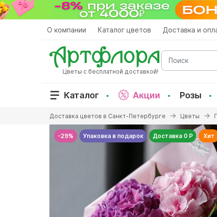
Перейти
к
основному
О компании
Каталог цветов
Доставка и опл
содержанию
Поиск
Цветы с бесплатной доставкой!
Каталог
Акции
Розы
Вы
Доставка цветов в Санкт-Петербурге
Цветы
здесь
-29%
Упаковка в подарок
Доставка 0 Р
Хит