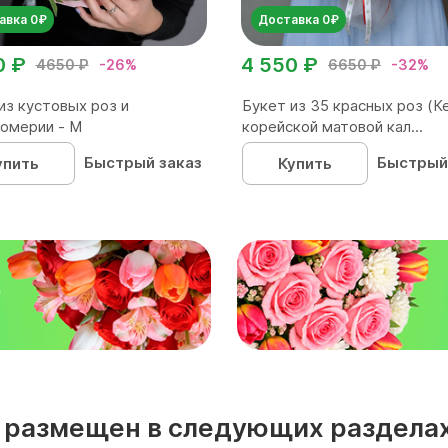
авка 0₽
Доставка 0₽
0 ₽
4 550 ₽
4650 ₽
-26%
6650 ₽
-32%
из кустовых роз и
Букет из 35 красных роз (Ке
омерии - М
корейской матовой кал...
Быстрый заказ
Быстрый
упить
Купить
₽
кс размещен в следующих разделах