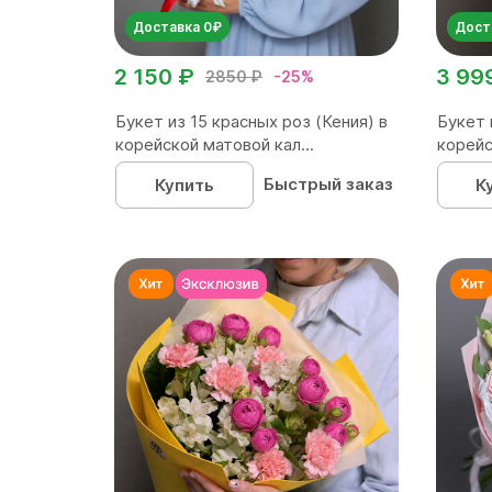
Доставка 0₽
Дост
2 150 ₽
3 99
2850 ₽
-25%
Букет из 15 красных роз (Кения) в
Букет 
корейской матовой кал...
корейс
Быстрый заказ
Купить
К