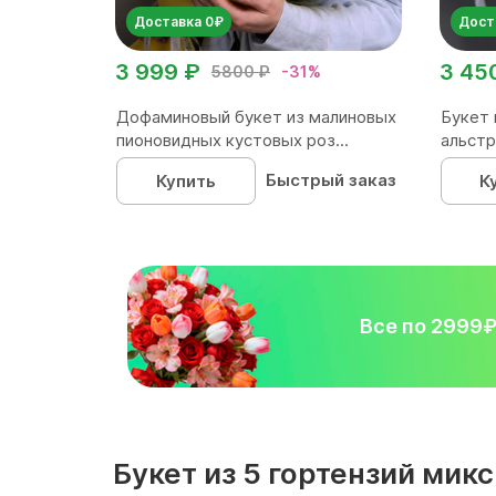
Доставка 0₽
Дост
3 999 ₽
3 45
5800 ₽
-31%
Дофаминовый букет из малиновых
Букет 
пионовидных кустовых роз...
альстр
Быстрый заказ
Купить
К
Все по 2999
Букет из 5 гортензий ми