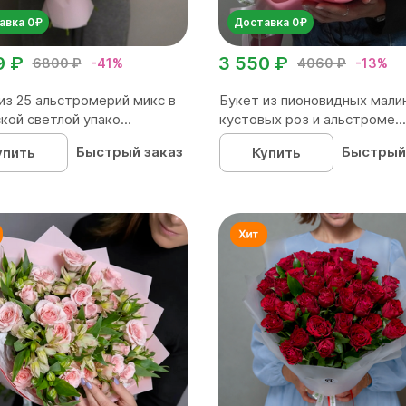
авка 0₽
Доставка 0₽
9 ₽
3 550 ₽
6800 ₽
-41%
4060 ₽
-13%
из 25 альстромерий микс в
Букет из пионовидных мали
кой светлой упако...
кустовых роз и альстроме...
Быстрый заказ
Быстрый
упить
Купить