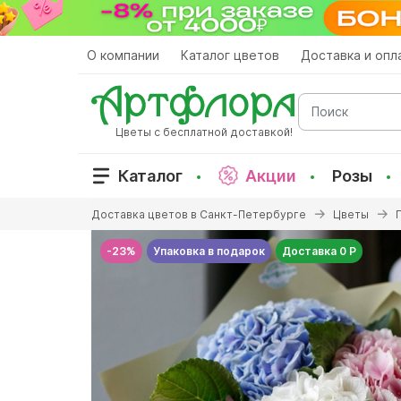
Перейти
к
основному
О компании
Каталог цветов
Доставка и опл
содержанию
Поиск
Цветы с бесплатной доставкой!
Каталог
Акции
Розы
Вы
Доставка цветов в Санкт-Петербурге
Цветы
здесь
-23%
Упаковка в подарок
Доставка 0 Р