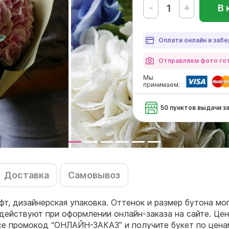
-
+
В 
Оплати онлайн и забе
Отправляем фото гот
Мы
принимаем:
50 пунктов выдачи з
Доставка
Самовывоз
афт, дизайнерская упаковка. Оттенок и размер бутона мо
действуют при оформлении онлайн-заказа на сайте. Цен
ссе промокод “ОНЛАЙН-ЗАКАЗ” и получите букет по цен