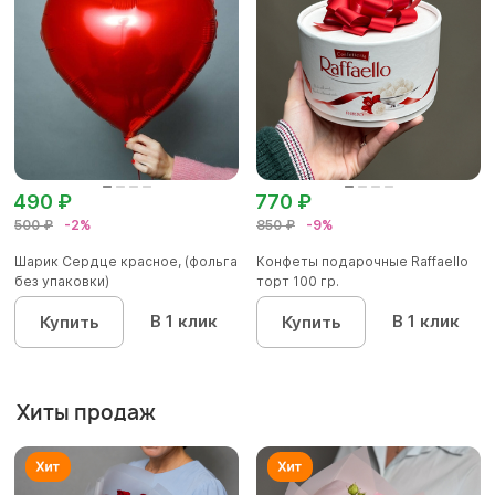
490 ₽
770 ₽
500 ₽
-2%
850 ₽
-9%
Шарик Сердце красное, (фольга
Конфеты подарочные Raffaello
без упаковки)
торт 100 гр.
В 1 клик
В 1 клик
Купить
Купить
Хиты продаж