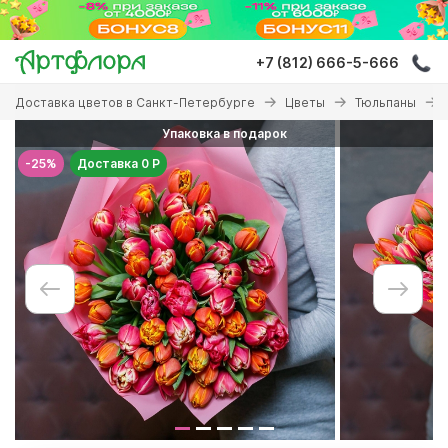
Перейти
к
основному
+7 (812) 666-5-666
содержанию
Вы
Доставка цветов в Санкт-Петербурге
Цветы
Тюльпаны
здесь
Упаковка в подарок
-25%
Доставка 0 Р