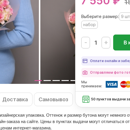
7 550 ₽
1
Выберите размер:
9 шт
набор
-
+
В 
Оплати онлайн и забе
Отправляем фото гот
Мы
принимаем:
Доставка
Самовывоз
50 пунктов выдачи з
 дизайнерская упаковка. Оттенок и размер бутона могут немного 
-заказа на сайте. Цены в пунктах выдачи могут отличаться от
ценам интернет-магазина.