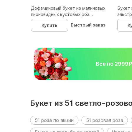
Дофаминовый букет из малиновых
Букет 
пионовидных кустовых роз...
альстр
Быстрый заказ
Купить
К
Все по 2999
Букет из 51 светло-розов
размещен в следующих р
51 роза по акции
51 розовая роза
Букет на свадьбу от гостей
Цветы и