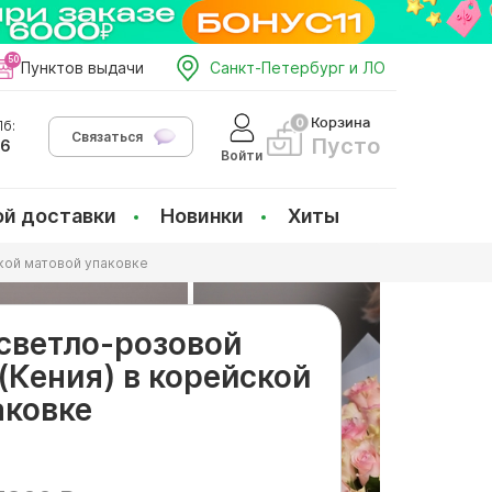
Пунктов выдачи
Санкт-Петербург и ЛО
Корзина
б:
Связаться
Пусто
66
Войти
ой доставки
Новинки
Хиты
ской матовой упаковке
 светло-розовой
(Кения) в корейской
аковке