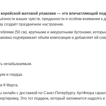
 в корейской матовой упаковке — это впечатляющий под
ьёзности ваших чувств, преданности и особом внимании к де
зу создаёт праздничное настроение.
еблями (50 см), крупными и аккуратными бутонами, которы
аковка подчёркивает объём композиции и добавляет ей со
ать незабываемым.
ки и сердца.
и 8 Марта.
зы онлайн с доставкой по Санкт-Петербургу. АртФлора гаран
ртировку. Это тот подарок, который запомнится надолго и 