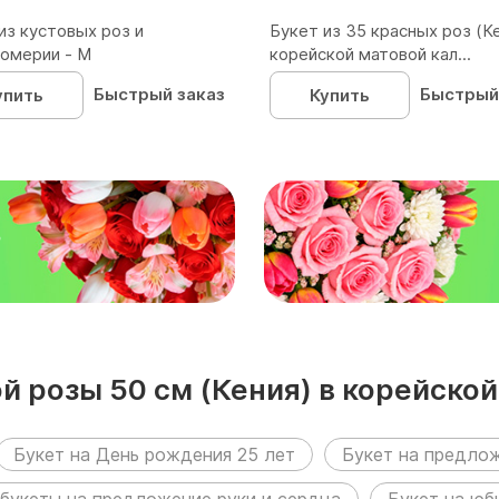
из кустовых роз и
Букет из 35 красных роз (Ке
омерии - М
корейской матовой кал...
Быстрый заказ
Быстрый
упить
Купить
₽
ой розы 50 см (Кения) в корейско
азделах:
Букет на День рождения 25 лет
Букет на предлож
 букеты на предложение руки и сердца
Букет на юб