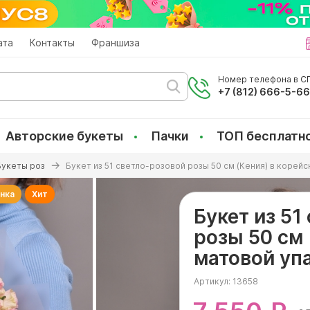
ата
Контакты
Франшиза
Номер телефона в СП
+7 (812) 666-5-6
Авторские букеты
Пачки
ТОП бесплатн
Букеты роз
Букет из 51 светло-розовой розы 50 см (Кения) в корей
нка
Хит
Букет из 51
розы 50 см 
матовой уп
Артикул:
13658