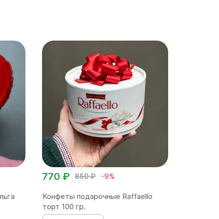
770 ₽
850 ₽
-9%
льга
Конфеты подарочные Raffaello
торт 100 гр.