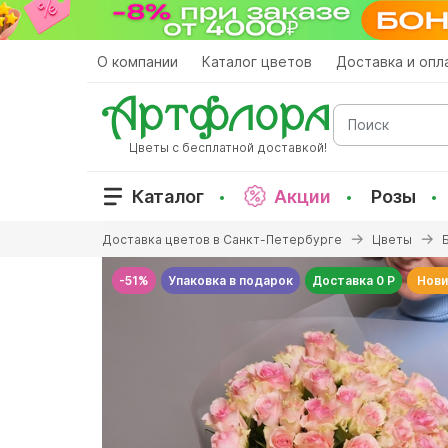
Перейти
к
основному
О компании
Каталог цветов
Доставка и опл
содержанию
Поиск
Цветы с бесплатной доставкой!
Каталог
Акции
Розы
Вы
Доставка цветов в Санкт-Петербурге
Цветы
здесь
-51%
Упаковка в подарок
Доставка 0 Р
Нови