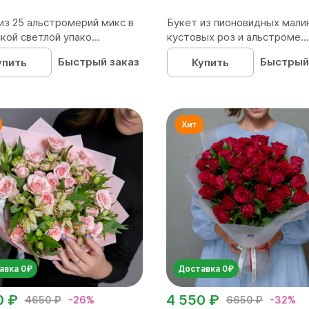
из 25 альстромерий микс в
Букет из пионовидных мали
кой светлой упако...
кустовых роз и альстроме...
Быстрый заказ
Быстрый
упить
Купить
авка 0₽
Доставка 0₽
0 ₽
4 550 ₽
4650 ₽
-26%
6650 ₽
-32%