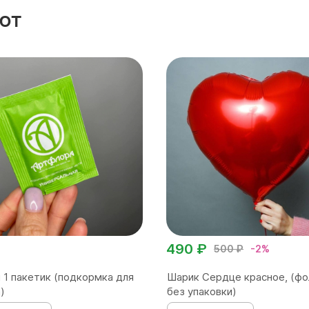
ют
490 ₽
500 ₽
-2%
 1 пакетик (подкормка для
Шарик Сердце красное, (фо
)
без упаковки)