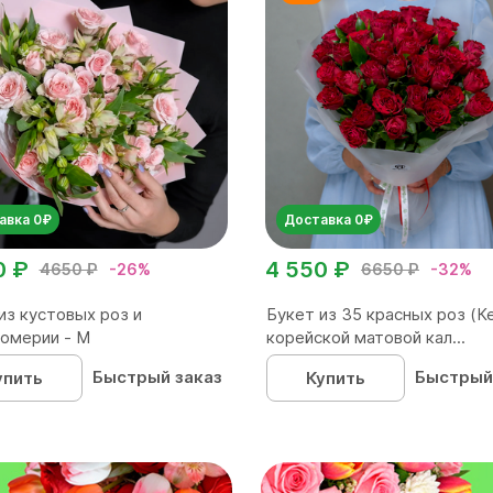
авка 0₽
Доставка 0₽
0 ₽
4 550 ₽
4650 ₽
-26%
6650 ₽
-32%
из кустовых роз и
Букет из 35 красных роз (Ке
омерии - М
корейской матовой кал...
Быстрый заказ
Быстрый
упить
Купить