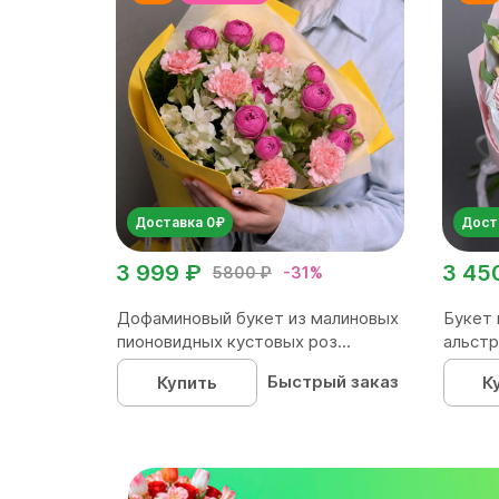
Доставка 0₽
Дост
3 999 ₽
3 45
5800 ₽
-31%
Дофаминовый букет из малиновых
Букет 
пионовидных кустовых роз...
альстр
Быстрый заказ
Купить
К