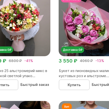
авка 0₽
Доставка 0₽
9 ₽
3 550 ₽
6800 ₽
-41%
4060 ₽
-13%
из 25 альстромерий микс в
Букет из пионовидных мали
кой светлой упако...
кустовых роз и альстроме...
Быстрый заказ
Быстрый
упить
Купить