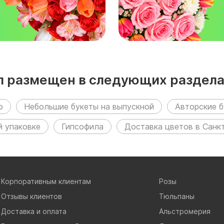
₽
ил размещен в следующих раздела
ю
Небольшие букеты на выпускной
Авторские б
й упаковке
Гипсофила
Доставка цветов в Санк
Корпоративным клиентам
Розы
Отзывы клиентов
Тюльпаны
Доставка и оплата
Альстромерия