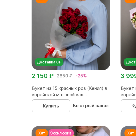
Доставка 0₽
Дост
2 150 ₽
3 99
2850 ₽
-25%
Букет из 15 красных роз (Кения) в
Букет 
корейской матовой кал...
корейс
Быстрый заказ
Купить
К