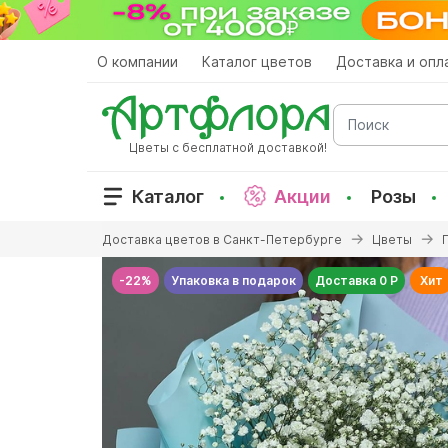
Перейти
к
основному
О компании
Каталог цветов
Доставка и опл
содержанию
Поиск
Цветы с бесплатной доставкой!
Каталог
Акции
Розы
Вы
Доставка цветов в Санкт-Петербурге
Цветы
здесь
-22%
Упаковка в подарок
Доставка 0 Р
Хит