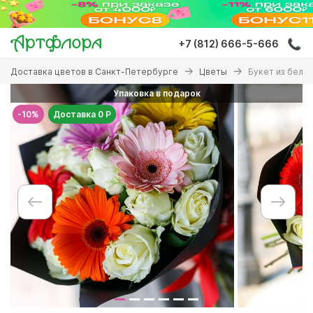
Перейти
к
основному
+7 (812) 666-5-666
содержанию
Вы
Доставка цветов в Санкт-Петербурге
Цветы
Букет из белых
здесь
Упаковка в подарок
-10%
Доставка 0 Р