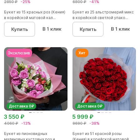
2850 ₽
-25%
6800 ₽
-41%
Букет из 15 красных роз (Кения)
Букет из 25 альстромерий микс
в корейской матовой кал...
в корейской светлой упако...
В 1 клик
В 1 клик
Купить
Купить
Доставка 0₽
Доставка 0₽
3 550 ₽
5 999 ₽
4060 ₽
-13%
9690 ₽
-38%
Букет из пионовидных
Букет из 51 красной розы
малиновых кустовых роз и
(Кения) в корейской матовой