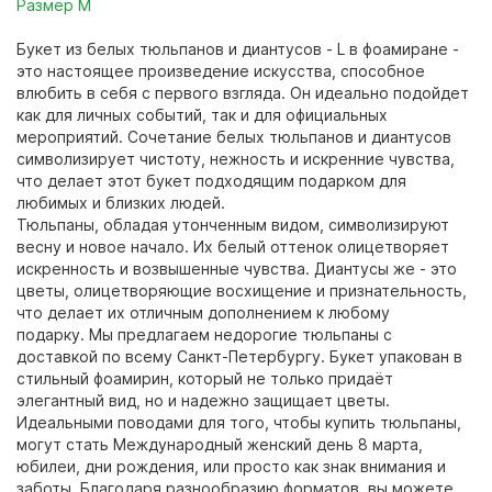
Размер M
Букет из белых тюльпанов и диантусов - L в фоамиране -
это настоящее произведение искусства, способное
влюбить в себя с первого взгляда. Он идеально подойдет
как для личных событий, так и для официальных
мероприятий. Сочетание белых тюльпанов и диантусов
символизирует чистоту, нежность и искренние чувства,
что делает этот букет подходящим подарком для
любимых и близких людей.
Тюльпаны, обладая утонченным видом, символизируют
весну и новое начало. Их белый оттенок олицетворяет
искренность и возвышенные чувства. Диантусы же - это
цветы, олицетворяющие восхищение и признательность,
что делает их отличным дополнением к любому
подарку. Мы предлагаем недорогие тюльпаны с
доставкой по всему Санкт-Петербургу. Букет упакован в
стильный фоамирин, который не только придаёт
элегантный вид, но и надежно защищает цветы.
Идеальными поводами для того, чтобы купить тюльпаны,
могут стать Международный женский день 8 марта,
юбилеи, дни рождения, или просто как знак внимания и
заботы. Благодаря разнообразию форматов, вы можете