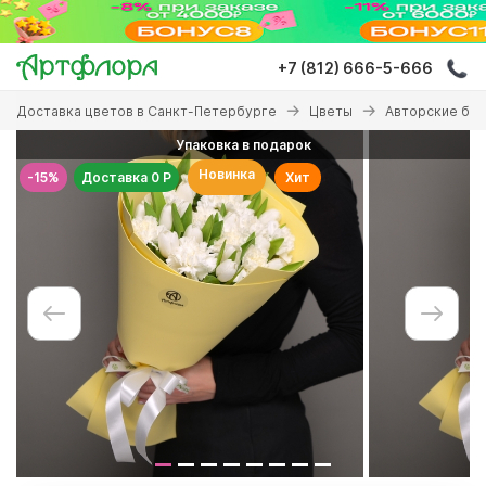
Перейти
к
основному
+7 (812) 666-5-666
содержанию
Вы
Доставка цветов в Санкт-Петербурге
Цветы
Авторские бу
здесь
Упаковка в подарок
Новинка
-15%
Доставка 0 Р
Хит