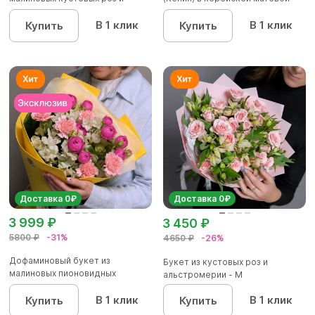
альстроме...
уп...
В 1 клик
В 1 клик
Купить
Купить
Доставка 0₽
Доставка 0₽
3 999 ₽
3 450 ₽
5800 ₽
-31%
4650 ₽
-26%
Дофаминовый букет из
Букет из кустовых роз и
малиновых пионовидных
альстромерии - М
кустовых роз...
В 1 клик
В 1 клик
Купить
Купить