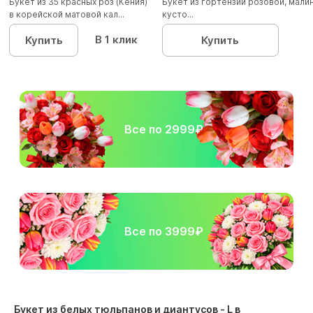
Букет из 35 красных роз (Кения)
Букет из гортензии розовой, мал
в корейской матовой кал...
кусто...
В 1 клик
Купить
Купить
Все по 2999₽
Все по 3999₽
Букет из белых тюльпанов и диантусов - L в