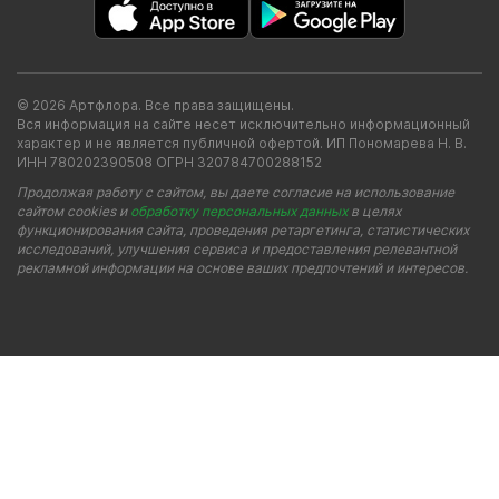
© 2026 Артфлора. Все права защищены.
Вся информация на сайте несет исключительно информационный
характер и не является публичной офертой. ИП Пономарева Н. В.
ИНН 780202390508 ОГРН 320784700288152
Продолжая работу с сайтом, вы даете согласие на использование
сайтом cookies и
обработку персональных данных
в целях
функционирования сайта, проведения ретаргетинга, статистических
исследований, улучшения сервиса и предоставления релевантной
рекламной информации на основе ваших предпочтений и интересов.