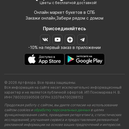
Цветы с бесплатной доставкой!
Онлайн маркет букетов в СПБ
Закажи онлайн,Забери рядом с домом
Присоединяйтесь
-10% на первый заказ в приложении
© 2026 Артфлора. Все права защищены.
Вся информация на сайте несет исключительно информационный
характер и не является публичной офертой. ИП Пономарева Н. В.
ИНН 780202390508 ОГРН 320784700288152
Продолжая работу с сайтом, вы даете согласие на использование
сайтом cookies и
обработку персональных данных
в целях
функционирования сайта, проведения ретаргетинга, статистических
исследований, улучшения сервиса и предоставления релевантной
рекламной информации на основе ваших предпочтений и интересов.