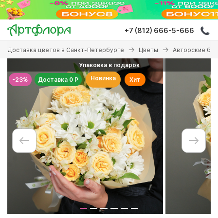
Перейти
к
основному
+7 (812) 666-5-666
содержанию
Вы
Доставка цветов в Санкт-Петербурге
Цветы
Авторские бу
здесь
Упаковка в подарок
Новинка
-23%
Доставка 0 Р
Хит