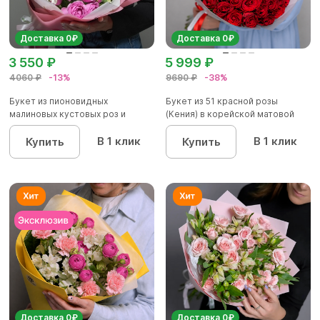
Доставка 0₽
Доставка 0₽
3 550 ₽
5 999 ₽
4060 ₽
-13%
9690 ₽
-38%
Букет из пионовидных
Букет из 51 красной розы
малиновых кустовых роз и
(Кения) в корейской матовой
альстроме...
уп...
В 1 клик
В 1 клик
Купить
Купить
Доставка 0₽
Доставка 0₽