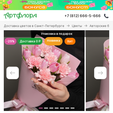
Перейти
к
основному
+7 (812) 666-5-666
содержанию
Вы
Доставка цветов в Санкт-Петербурге
Цветы
Авторские бу
здесь
Упаковка в подарок
Новинка
-29%
Доставка 0 Р
Хит