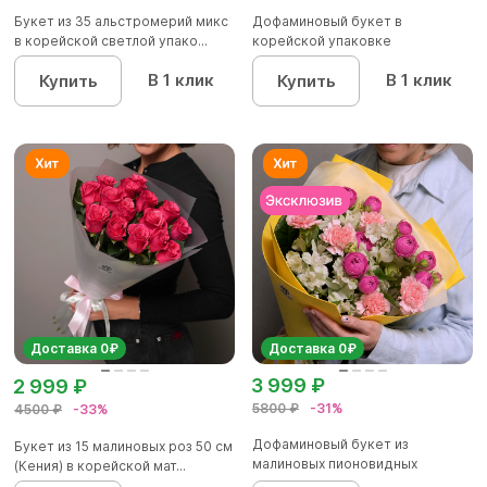
Букет из 35 альстромерий микс
Дофаминовый букет в
в корейской светлой упако...
корейской упаковке
В 1 клик
В 1 клик
Купить
Купить
Доставка 0₽
Доставка 0₽
3 999 ₽
2 999 ₽
5800 ₽
-31%
4500 ₽
-33%
Дофаминовый букет из
Букет из 15 малиновых роз 50 см
малиновых пионовидных
(Кения) в корейской мат...
кустовых роз...