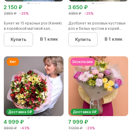
2 150 ₽
3 650 ₽
2850 ₽
-25%
4850 ₽
-25%
Букет из 15 красных роз (Кения)
Дуобукет из розовых кустовых
в корейской матовой кал...
роз и белых эустом в корей...
В 1 клик
В 1 клик
Купить
Купить
Доставка 0₽
Доставка 0₽
4 999 ₽
7 999 ₽
8800 ₽
-43%
11200 ₽
-29%