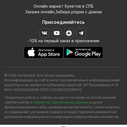
Онлайн маркет букетов в СПБ
Закажи онлайн,Забери рядом с домом
Присоединяйтесь
-10% на первый заказ в приложении
© 2026 Артфлора. Все права защищены.
Вся информация на сайте несет исключительно информационный
характер и не является публичной офертой. ИП Пономарева Н. В.
ИНН 780202390508 ОГРН 320784700288152
Продолжая работу с сайтом, вы даете согласие на использование
сайтом cookies и
обработку персональных данных
в целях
функционирования сайта, проведения ретаргетинга, статистических
исследований, улучшения сервиса и предоставления релевантной
рекламной информации на основе ваших предпочтений и интересов.