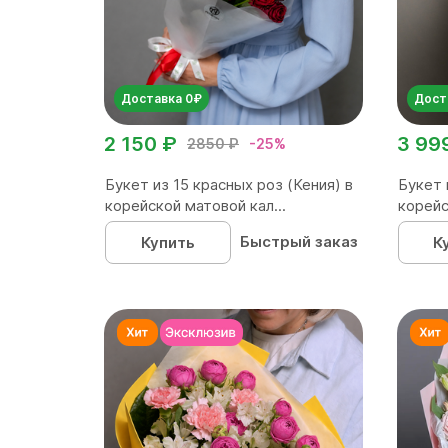
Доставка 0₽
Дост
2 150 ₽
3 99
2850 ₽
-25%
Букет из 15 красных роз (Кения) в
Букет 
корейской матовой кал...
корейс
Быстрый заказ
Купить
К