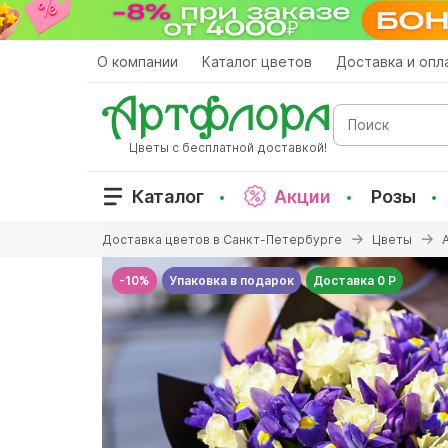
Перейти
к
основному
О компании
Каталог цветов
Доставка и опл
содержанию
Поиск
Цветы с бесплатной доставкой!
Каталог
Акции
Розы
Вы
Доставка цветов в Санкт-Петербурге
Цветы
здесь
-10%
Упаковка в подарок
Доставка 0 Р