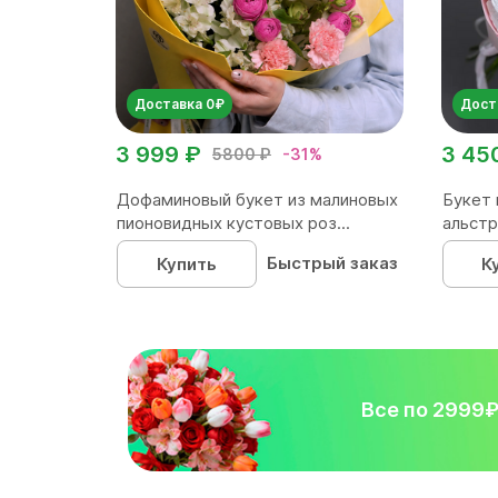
Доставка 0₽
Дост
3 999 ₽
3 45
5800 ₽
-31%
Дофаминовый букет из малиновых
Букет 
пионовидных кустовых роз...
альстр
Быстрый заказ
Купить
К
Все по 2999