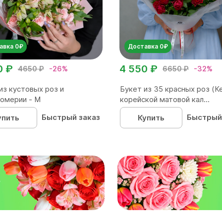
авка 0₽
Доставка 0₽
0 ₽
4 550 ₽
4650 ₽
-26%
6650 ₽
-32%
из кустовых роз и
Букет из 35 красных роз (Ке
омерии - М
корейской матовой кал...
Быстрый заказ
Быстрый
упить
Купить
₽