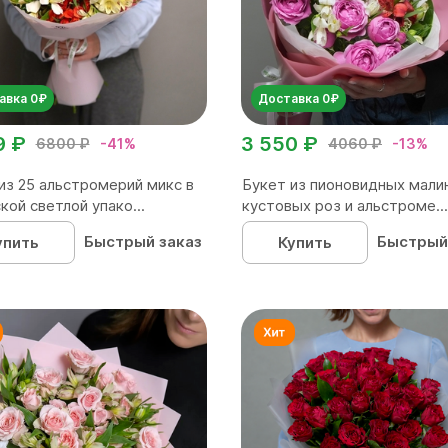
авка 0₽
Доставка 0₽
9 ₽
3 550 ₽
6800 ₽
-41%
4060 ₽
-13%
из 25 альстромерий микс в
Букет из пионовидных мали
кой светлой упако...
кустовых роз и альстроме...
Быстрый заказ
Быстрый
упить
Купить