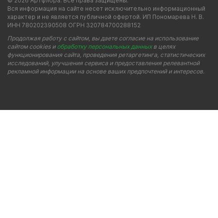
© 2026 Артфлора. Все права защищены.
Вся информация на сайте несет исключительно информационный
характер и не является публичной офертой. ИП Пономарева Н. В.
ИНН 780202390508 ОГРН 320784700288152
Продолжая работу с сайтом, вы даете согласие на использование
сайтом cookies и
обработку персональных данных
в целях
функционирования сайта, проведения ретаргетинга, статистических
исследований, улучшения сервиса и предоставления релевантной
рекламной информации на основе ваших предпочтений и интересов.