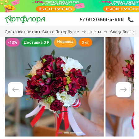
Перейти
к
основному
+7 (812) 666-5-666
содержанию
Вы
Доставка цветов в Санкт-Петербурге
Цветы
Свадебная фл
здесь
Новинка
-13%
Доставка 0 Р
Хит