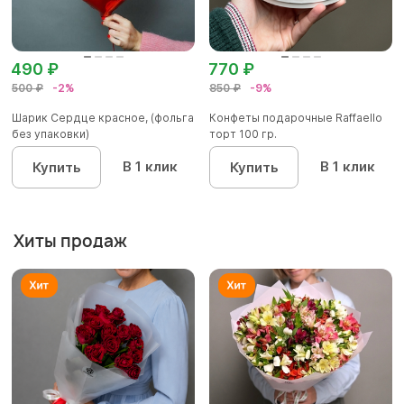
490 ₽
770 ₽
500 ₽
-2%
850 ₽
-9%
Шарик Сердце красное, (фольга
Конфеты подарочные Raffaello
без упаковки)
торт 100 гр.
В 1 клик
В 1 клик
Купить
Купить
Хиты продаж