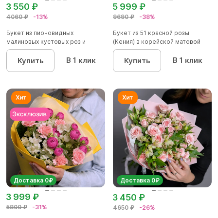
3 550 ₽
5 999 ₽
4060 ₽
-13%
9690 ₽
-38%
Букет из пионовидных
Букет из 51 красной розы
малиновых кустовых роз и
(Кения) в корейской матовой
альстроме...
уп...
В 1 клик
В 1 клик
Купить
Купить
Доставка 0₽
Доставка 0₽
3 999 ₽
3 450 ₽
5800 ₽
-31%
4650 ₽
-26%