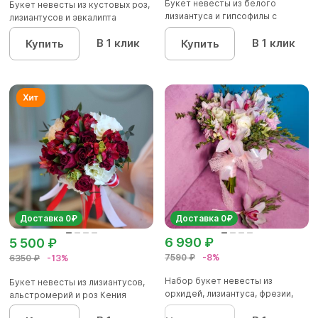
Букет невесты из белого
Букет невесты из кустовых роз,
лизиантуса и гипсофилы с
лизиантусов и эвкалипта
эвкали...
В 1 клик
В 1 клик
Купить
Купить
Доставка 0₽
Доставка 0₽
6 990 ₽
5 500 ₽
7590 ₽
-8%
6350 ₽
-13%
Набор букет невесты из
Букет невесты из лизиантусов,
орхидей, лизиантуса, фрезии,
альстромерий и роз Кения
роз...