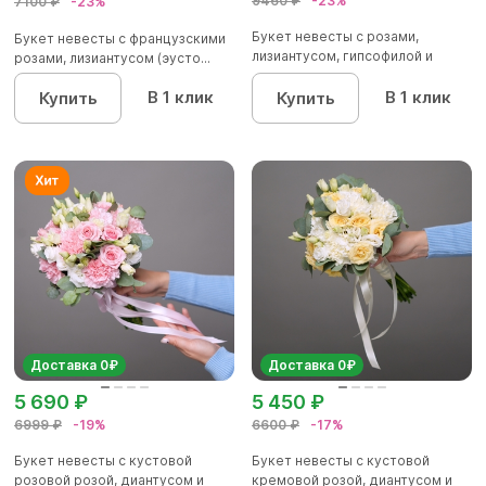
9460 ₽
-23%
7100 ₽
-23%
Букет невесты с розами,
Букет невесты с французскими
лизиантусом, гипсофилой и
розами, лизиантусом (эусто...
эвкал...
В 1 клик
В 1 клик
Купить
Купить
Доставка 0₽
Доставка 0₽
5 690 ₽
5 450 ₽
6999 ₽
-19%
6600 ₽
-17%
Букет невесты с кустовой
Букет невесты с кустовой
розовой розой, диантусом и
кремовой розой, диантусом и