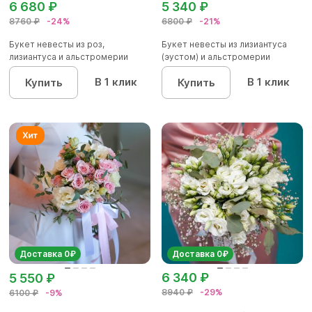
6 680 ₽
5 340 ₽
8760 ₽
-24%
6800 ₽
-21%
Букет невесты из роз,
Букет невесты из лизиантуса
лизиантуса и альстромерии
(эустом) и альстромерии
В 1 клик
В 1 клик
Купить
Купить
Доставка 0₽
Доставка 0₽
6 340 ₽
5 550 ₽
8940 ₽
-29%
6100 ₽
-9%