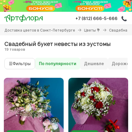
Перейти
к
основному
+7 (812) 666-5-666
содержанию
Вы
Доставка цветов в Санкт-Петербурге
Цветы 💐
Свадебная 
здесь
Свадебный букет невесты из эустомы
19 товаров
☰
Фильтры
По популярности
Дешевле
Дороже