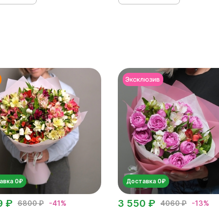
авка 0₽
Доставка 0₽
9 ₽
3 550 ₽
6800 ₽
-41%
4060 ₽
-13%