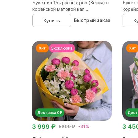
Букет из 15 красных роз (Кения) в
Букет 
корейской матовой кал...
корейс
Быстрый заказ
Купить
К
Доставка 0₽
Дост
3 999 ₽
3 45
5800 ₽
-31%