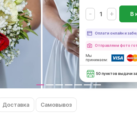
-
+
В 
Оплати онлайн и забе
Отправляем фото гот
Мы
принимаем:
50 пунктов выдачи з
Доставка
Самовывоз