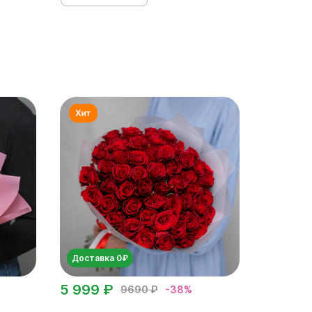
Доставка 0₽
5 999 ₽
9690 ₽
-38%