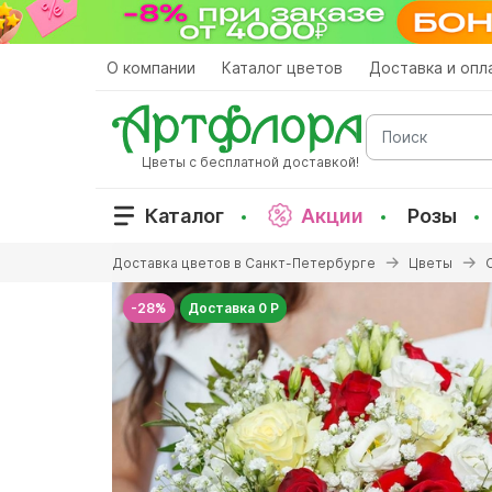
Перейти
к
основному
О компании
Каталог цветов
Доставка и опл
содержанию
Поиск
Цветы с бесплатной доставкой!
Каталог
Акции
Розы
Вы
Доставка цветов в Санкт-Петербурге
Цветы
здесь
-28%
Доставка 0 Р