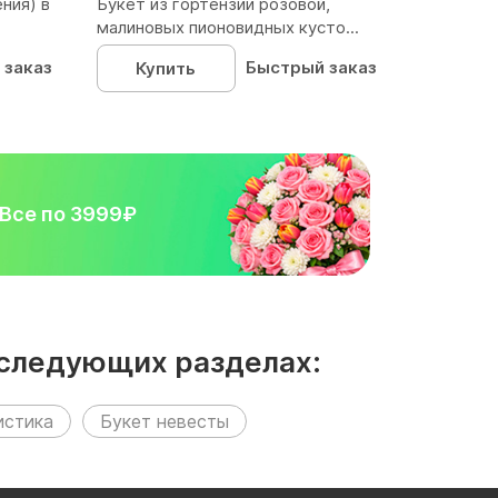
ния) в
Букет из гортензии розовой,
малиновых пионовидных кусто...
 заказ
Быстрый заказ
Купить
Все по 3999₽
в следующих разделах:
истика
Букет невесты