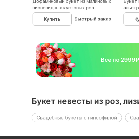
Дофаминовый букет из малиновых
Букет 
пионовидных кустовых роз...
альстр
Быстрый заказ
Купить
К
Все по 2999
Букет невесты из роз, л
Свадебные букеты с гипсофилой
Сва