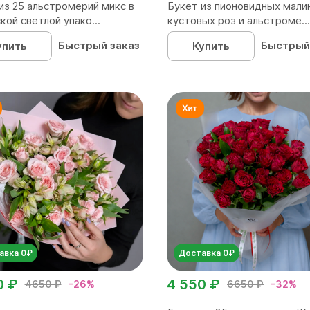
из 25 альстромерий микс в
Букет из пионовидных мали
кой светлой упако...
кустовых роз и альстроме...
Быстрый заказ
Быстрый
упить
Купить
авка 0₽
Доставка 0₽
0 ₽
4 550 ₽
4650 ₽
-26%
6650 ₽
-32%