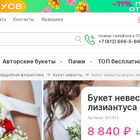
ата
Контакты
Франшиза
Номер телефона в СП
+7 (812) 666-5-6
Авторские букеты
Пачки
ТОП бесплатн
Свадебная флористика
Букет невесты
Букет невесты из роз, л
Букет невес
лизиантуса
Артикул:
001913
8 840 ₽
1