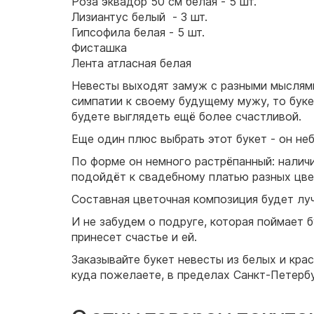
Роза эквадор 50 см белая - 5 шт.
Лизиантус белый - 3 шт.
Гипсофила белая - 5 шт.
Фисташка
Лента атласная белая
Невесты выходят замуж с разными мыслями
симпатии к своему будущему мужу, то букет
будете выглядеть ещё более счастливой.
Еще один плюс выбрать этот букет - он не
По форме он немного растрёпанный: наличи
подойдёт к свадебному платью разных цвет
Составная цветочная композиция будет луч
И не забудем о подруге, которая поймает 
принесет счастье и ей.
Заказывайте букет невесты из белых и кра
куда пожелаете, в пределах Санкт-Петербу