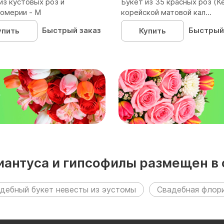
из кустовых роз и
Букет из 35 красных роз (Ке
омерии - М
корейской матовой кал...
Быстрый заказ
Быстрый
упить
Купить
₽
изиантуса и гипсофилы размещен 
дебный букет невесты из эустомы
Свадебная флор