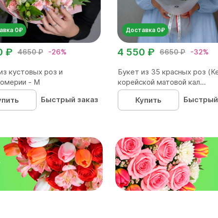
авка 0₽
Доставка 0₽
0 ₽
4 550 ₽
4650 ₽
-26%
6650 ₽
-32%
из кустовых роз и
Букет из 35 красных роз (Ке
омерии - М
корейской матовой кал...
Быстрый заказ
Быстрый
упить
Купить
₽