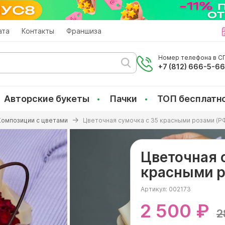
ата
Контакты
Франшиза
Номер телефона в СП
+7 (812) 666-5-6
Авторские букеты
Пачки
ТОП бесплатн
Композиции с цветами
Цветочная сумочка с 35 красными розами (Р
Цветочная 
красными р
Артикул:
002173
2 500 ₽
2