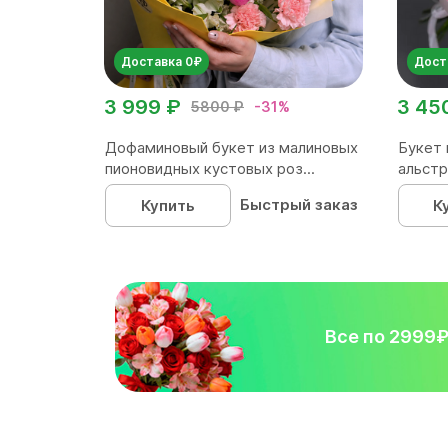
Доставка 0₽
Дост
3 999 ₽
3 45
5800 ₽
-31%
Дофаминовый букет из малиновых
Букет 
пионовидных кустовых роз...
альстр
Быстрый заказ
Купить
К
Все по 2999