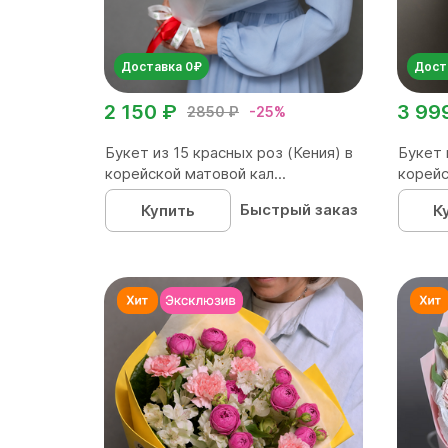
Доставка 0₽
Дост
2 150 ₽
3 99
2850 ₽
-25%
Букет из 15 красных роз (Кения) в
Букет 
корейской матовой кал...
корейс
Быстрый заказ
Купить
К