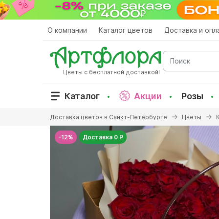
Перейти
к
основному
О компании
Каталог цветов
Доставка и опл
содержанию
Поиск
Цветы с бесплатной доставкой!
Каталог
Акции
Розы
Вы
Доставка цветов в Санкт-Петербурге
Цветы
здесь
-12%
Доставка 0 Р