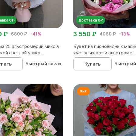
авка 0₽
Доставка 0₽
9 ₽
3 550 ₽
6800 ₽
-41%
4060 ₽
-13%
из 25 альстромерий микс в
Букет из пионовидных мали
кой светлой упако...
кустовых роз и альстроме...
Быстрый заказ
Быстрый
упить
Купить