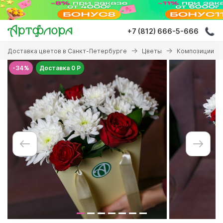
Перейти
к
основному
+7 (812) 666-5-666
содержанию
Вы
Доставка цветов в Санкт-Петербурге
Цветы
Композиции с 
здесь
-34%
Доставка 0 Р