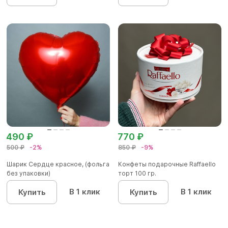
490 ₽
770 ₽
500 ₽
-2%
850 ₽
-9%
Шарик Сердце красное, (фольга
Конфеты подарочные Raffaello
без упаковки)
торт 100 гр.
В 1 клик
В 1 клик
Купить
Купить