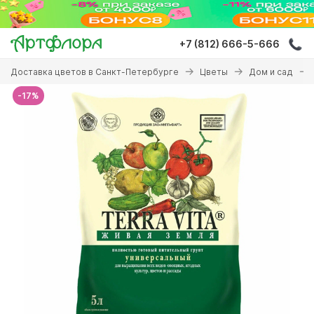
Перейти
к
основному
+7 (812) 666-5-666
содержанию
Вы
Доставка цветов в Санкт-Петербурге
Цветы
Дом и сад
здесь
-17%