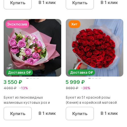
В 1 клик
В 1 клик
Купить
Купить
Доставка 0₽
Доставка 0₽
3 550 ₽
5 999 ₽
4060 ₽
-13%
9690 ₽
-38%
Букет из пионовидных
Букет из 51 красной розы
малиновых кустовых роз и
(Кения) в корейской матовой
альстроме...
уп...
В 1 клик
В 1 клик
Купить
Купить