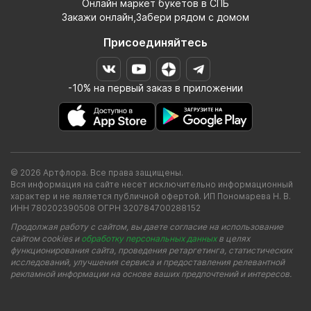
Онлайн маркет букетов в СПБ
Закажи онлайн,Забери рядом с домом
Присоединяйтесь
-10% на первый заказ в приложении
© 2026 Артфлора. Все права защищены.
Вся информация на сайте несет исключительно информационный
характер и не является публичной офертой. ИП Пономарева Н. В.
ИНН 780202390508 ОГРН 320784700288152
Продолжая работу с сайтом, вы даете согласие на использование
сайтом cookies и
обработку персональных данных
в целях
функционирования сайта, проведения ретаргетинга, статистических
исследований, улучшения сервиса и предоставления релевантной
рекламной информации на основе ваших предпочтений и интересов.