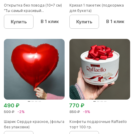
Открытка без повода (10*7 см)
Кризал 1 пакетик (подкормка
"Ты самый красивый...
для букета)
В 1 клик
В 1 клик
Купить
Купить
490 ₽
770 ₽
500 ₽
-2%
850 ₽
-9%
Шарик Сердце красное, (фольга
Конфеты подарочные Raffaello
без упаковки)
торт 100 гр.