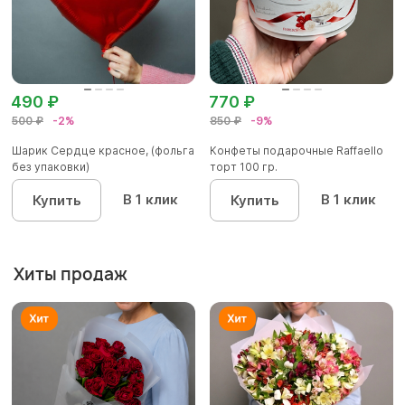
490 ₽
770 ₽
500 ₽
-2%
850 ₽
-9%
Шарик Сердце красное, (фольга
Конфеты подарочные Raffaello
без упаковки)
торт 100 гр.
В 1 клик
В 1 клик
Купить
Купить
Хиты продаж