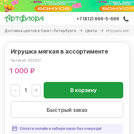
Перейти
к
основному
+7 (812) 666-5-666
содержанию
Вы
Доставка цветов в Санкт-Петербурге
Цветы
Игрушка мягка
здесь
Игрушка мягкая в ассортименте
Артикул:
002207
1 000 ₽
-
+
В корзину
Быстрый заказ
Оплати онлайн и забери заказ без очереди!