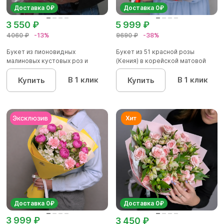
Доставка 0₽
Доставка 0₽
3 550 ₽
5 999 ₽
4060 ₽
-13%
9690 ₽
-38%
Букет из пионовидных
Букет из 51 красной розы
малиновых кустовых роз и
(Кения) в корейской матовой
альстроме...
уп...
В 1 клик
В 1 клик
Купить
Купить
Доставка 0₽
Доставка 0₽
3 999 ₽
3 450 ₽