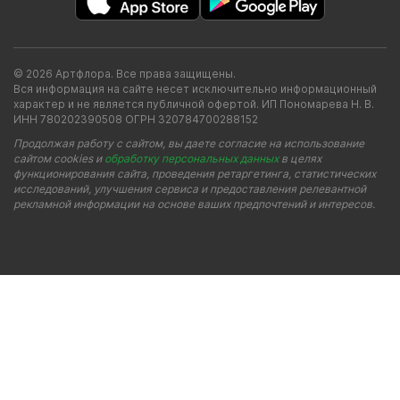
© 2026 Артфлора. Все права защищены.
Вся информация на сайте несет исключительно информационный
характер и не является публичной офертой. ИП Пономарева Н. В.
ИНН 780202390508 ОГРН 320784700288152
Продолжая работу с сайтом, вы даете согласие на использование
сайтом cookies и
обработку персональных данных
в целях
функционирования сайта, проведения ретаргетинга, статистических
исследований, улучшения сервиса и предоставления релевантной
рекламной информации на основе ваших предпочтений и интересов.