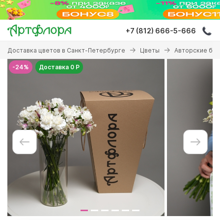
Перейти
к
основному
+7 (812) 666-5-666
содержанию
Вы
Доставка цветов в Санкт-Петербурге
Цветы
Авторские бу
здесь
-24%
Доставка 0 Р