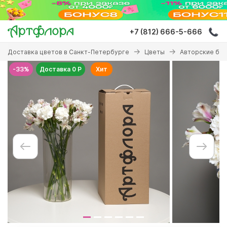
Перейти
к
основному
+7 (812) 666-5-666
содержанию
Вы
Доставка цветов в Санкт-Петербурге
Цветы
Авторские бу
здесь
-33%
Доставка 0 Р
Хит