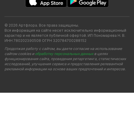
© 2026 Артфлора. Все права защищены.
Вся информация на сайте несет исключительно информационный
характер и не является публичной офертой. ИП Пономарева Н. В.
ИНН 780202390508 ОГРН 320784700288152
Продолжая работу с сайтом, вы даете согласие на использование
сайтом cookies и
обработку персональных данных
в целях
функционирования сайта, проведения ретаргетинга, статистических
исследований, улучшения сервиса и предоставления релевантной
рекламной информации на основе ваших предпочтений и интересов.