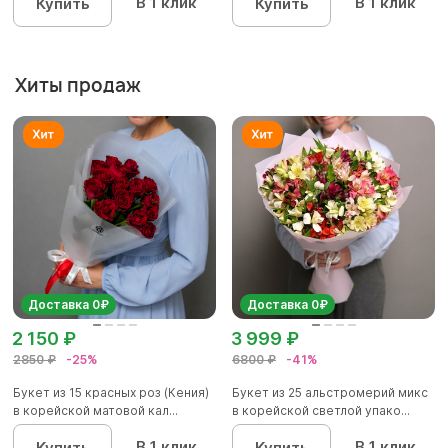
В 1 клик
В 1 клик
Купить
Купить
Хиты продаж
Доставка 0₽
Доставка 0₽
2 150 ₽
3 999 ₽
2850 ₽
-25%
6800 ₽
-41%
Букет из 15 красных роз (Кения)
Букет из 25 альстромерий микс
в корейской матовой кал...
в корейской светлой упако...
В 1 клик
В 1 клик
Купить
Купить