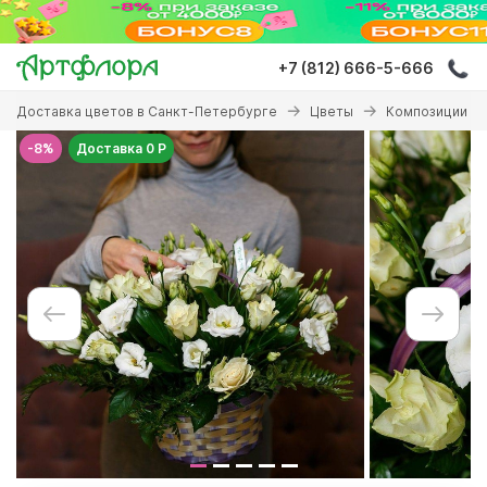
Перейти
к
основному
+7 (812) 666-5-666
содержанию
Вы
Доставка цветов в Санкт-Петербурге
Цветы
Композиции с 
здесь
-8%
Доставка 0 Р