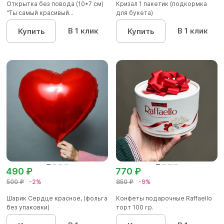
Открытка без повода (10*7 см)
Кризал 1 пакетик (подкормка
"Ты самый красивый...
для букета)
В 1 клик
В 1 клик
Купить
Купить
490 ₽
770 ₽
500 ₽
-2%
850 ₽
-9%
Шарик Сердце красное, (фольга
Конфеты подарочные Raffaello
без упаковки)
торт 100 гр.