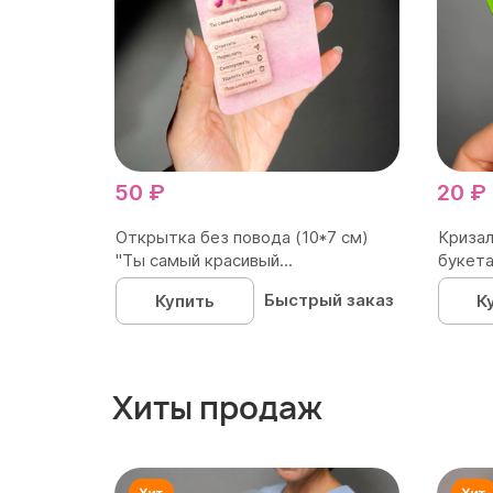
50 ₽
20 ₽
Открытка без повода (10*7 см)
Кризал
"Ты самый красивый...
букета
Быстрый заказ
Купить
К
Хиты продаж