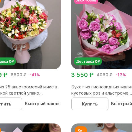
авка 0₽
Доставка 0₽
9 ₽
3 550 ₽
6800 ₽
-41%
4060 ₽
-13%
из 25 альстромерий микс в
Букет из пионовидных мали
кой светлой упако...
кустовых роз и альстроме...
Быстрый заказ
Быстрый
упить
Купить