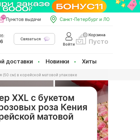
Пунктов выдачи
Санкт-Петербург и ЛО
Корзина
б:
Связаться
Пусто
66
Войти
ой доставки
Новинки
Хиты
 (50 см) в корейской матовой упаковке
ер ХХL с букетом
-розовых роза Кения
орейской матовой