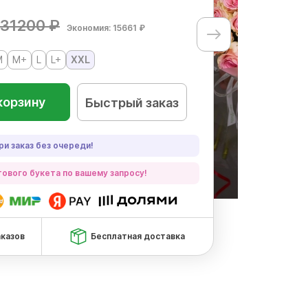
31200 ₽
Экономия: 15661 ₽
M
M+
L
L+
XXL
корзину
Быстрый заказ
ри заказ без очереди!
ового букета по вашему запросу!
аказов
Бесплатная доставка