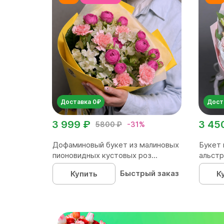
Доставка 0₽
Дост
3 999 ₽
3 45
5800 ₽
-31%
Дофаминовый букет из малиновых
Букет 
пионовидных кустовых роз...
альстр
Быстрый заказ
Купить
К