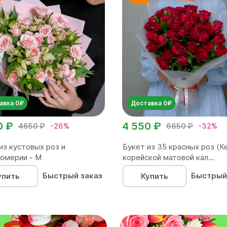
авка 0₽
Доставка 0₽
0 ₽
4 550 ₽
4650 ₽
-26%
6650 ₽
-32%
из кустовых роз и
Букет из 35 красных роз (Ке
омерии - М
корейской матовой кал...
Быстрый заказ
Быстрый
упить
Купить