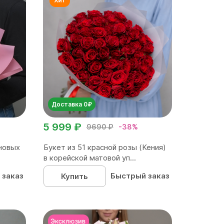
Доставка 0₽
5 999 ₽
9690 ₽
-38%
новых
Букет из 51 красной розы (Кения)
в корейской матовой уп...
 заказ
Быстрый заказ
Купить