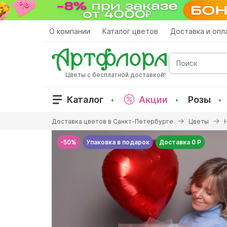
Перейти
к
основному
О компании
Каталог цветов
Доставка и опл
содержанию
Поиск
Цветы с бесплатной доставкой!
Каталог
Акции
Розы
Вы
Доставка цветов в Санкт-Петербурге
Цветы
здесь
-50%
Упаковка в подарок
Доставка 0 Р