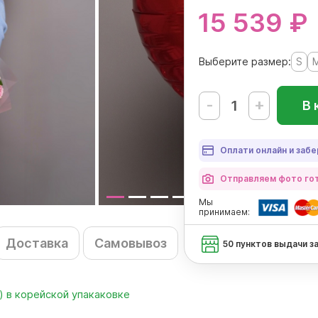
15 539 ₽
Выберите размер:
S
-
+
В 
Оплати онлайн и забе
Отправляем фото гот
Мы
принимаем:
Доставка
Самовывоз
50 пунктов выдачи з
) в корейской упакаковке