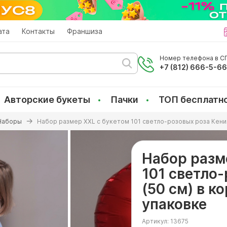
ата
Контакты
Франшиза
Номер телефона в СП
+7 (812) 666-5-6
Авторские букеты
Пачки
ТОП бесплатн
Наборы
Набор размер ХХL с букетом 101 светло-розовых роза Кения
Набор разм
101 светло
(50 см) в к
упаковке
Артикул:
13675