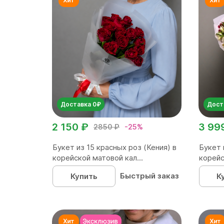
Доставка 0₽
Дост
2 150 ₽
3 99
2850 ₽
-25%
Букет из 15 красных роз (Кения) в
Букет 
корейской матовой кал...
корейс
Быстрый заказ
Купить
К