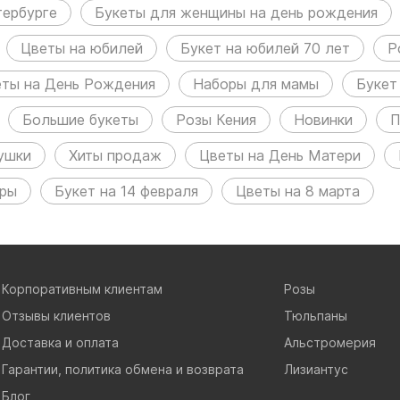
тербурге
Букеты для женщины на день рождения
Цветы на юбилей
Букет на юбилей 70 лет
Р
еты на День Рождения
Наборы для мамы
Букет
Большие букеты
Розы Кения
Новинки
П
ушки
Хиты продаж
Цветы на День Матери
ры
Букет на 14 февраля
Цветы на 8 марта
Корпоративным клиентам
Розы
Отзывы клиентов
Тюльпаны
Доставка и оплата
Альстромерия
Гарантии, политика обмена и возврата
Лизиантус
Блог