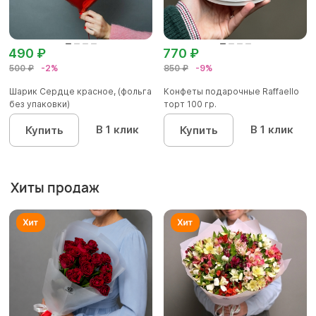
490 ₽
770 ₽
500 ₽
-2%
850 ₽
-9%
Шарик Сердце красное, (фольга
Конфеты подарочные Raffaello
без упаковки)
торт 100 гр.
В 1 клик
В 1 клик
Купить
Купить
Хиты продаж