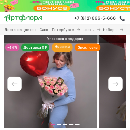
Перейти
к
основному
+7 (812) 666-5-666
содержанию
Вы
Доставка цветов в Санкт-Петербурге
Цветы
Наборы
На
здесь
Упаковка в подарок
Новинка
-44%
Доставка 0 Р
Эксклюзив