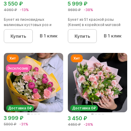
3 550 ₽
5 999 ₽
4060 ₽
-13%
9690 ₽
-38%
Букет из пионовидных
Букет из 51 красной розы
малиновых кустовых роз и
(Кения) в корейской матовой
альстроме...
уп...
В 1 клик
В 1 клик
Купить
Купить
Доставка 0₽
Доставка 0₽
3 999 ₽
3 450 ₽
5800 ₽
-31%
4650 ₽
-26%