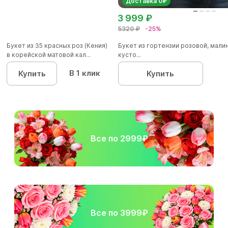
Доставка 0₽
3 999 ₽
5320 ₽
-25%
Букет из 35 красных роз (Кения)
Букет из гортензии розовой, мал
в корейской матовой кал...
кусто...
В 1 клик
Купить
Купить
Все по 2999₽
Все по 3999₽