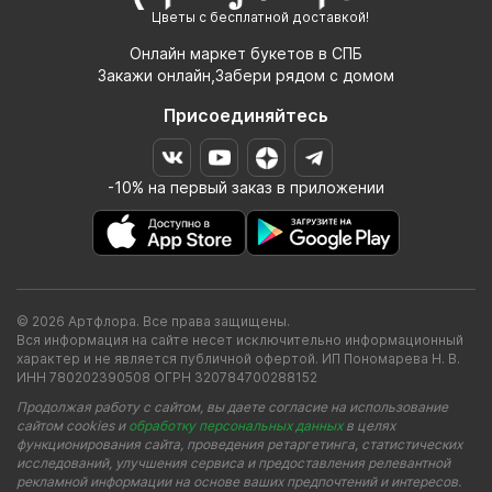
Цветы с бесплатной доставкой!
Онлайн маркет букетов в СПБ
Закажи онлайн,Забери рядом с домом
Присоединяйтесь
-10% на первый заказ в приложении
© 2026 Артфлора. Все права защищены.
Вся информация на сайте несет исключительно информационный
характер и не является публичной офертой. ИП Пономарева Н. В.
ИНН 780202390508 ОГРН 320784700288152
Продолжая работу с сайтом, вы даете согласие на использование
сайтом cookies и
обработку персональных данных
в целях
функционирования сайта, проведения ретаргетинга, статистических
исследований, улучшения сервиса и предоставления релевантной
рекламной информации на основе ваших предпочтений и интересов.