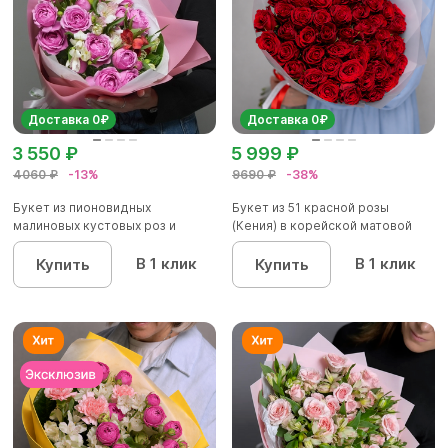
Доставка 0₽
Доставка 0₽
3 550 ₽
5 999 ₽
4060 ₽
-13%
9690 ₽
-38%
Букет из пионовидных
Букет из 51 красной розы
малиновых кустовых роз и
(Кения) в корейской матовой
альстроме...
уп...
В 1 клик
В 1 клик
Купить
Купить