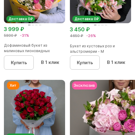
Доставка 0₽
Доставка 0₽
3 999 ₽
3 450 ₽
5800 ₽
-31%
4650 ₽
-26%
Дофаминовый букет из
Букет из кустовых роз и
малиновых пионовидных
альстромерии - М
кустовых роз...
В 1 клик
В 1 клик
Купить
Купить