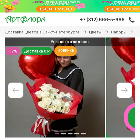
Перейти
к
основному
+7 (812) 666-5-666
содержанию
Вы
Доставка цветов в Санкт-Петербурге
Цветы
Наборы
На
здесь
Упаковка в подарок
Новинка
-17%
Доставка 0 Р