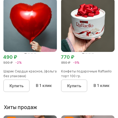
490 ₽
770 ₽
500 ₽
-2%
850 ₽
-9%
Шарик Сердце красное, (фольга
Конфеты подарочные Raffaello
без упаковки)
торт 100 гр.
В 1 клик
В 1 клик
Купить
Купить
Хиты продаж