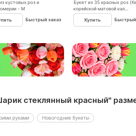
из кустовых роз и
Букет из 35 красных роз (Ке
омерии - М
корейской матовой кал...
Быстрый заказ
Быстрый
упить
Купить
₽
Шарик стеклянный красный" раз
оими руками
Новогодние букеты