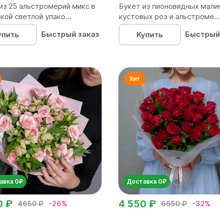
из 25 альстромерий микс в
Букет из пионовидных мали
кой светлой упако...
кустовых роз и альстроме...
Быстрый заказ
Быстрый
упить
Купить
авка 0₽
Доставка 0₽
0 ₽
4 550 ₽
4650 ₽
-26%
6650 ₽
-32%