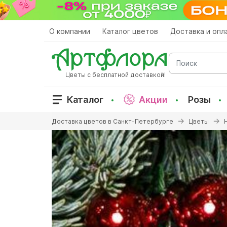
Перейти
к
основному
О компании
Каталог цветов
Доставка и опл
содержанию
Поиск
Цветы с бесплатной доставкой!
Каталог
Акции
Розы
Вы
Доставка цветов в Санкт-Петербурге
Цветы
здесь