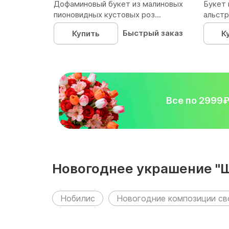
Дофаминовый букет из малиновых
Букет 
пионовидных кустовых роз...
альстр
Быстрый заказ
Купить
К
Все по 2999
Новогоднее украшение "
разделах:
Нобилис
Новогодние композиции св