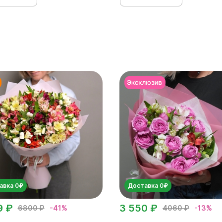
авка 0₽
Доставка 0₽
9 ₽
3 550 ₽
6800 ₽
-41%
4060 ₽
-13%