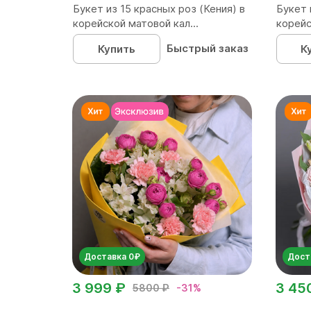
Букет из 15 красных роз (Кения) в
Букет 
корейской матовой кал...
корейс
Быстрый заказ
Купить
К
Доставка 0₽
Дост
3 999 ₽
3 45
5800 ₽
-31%