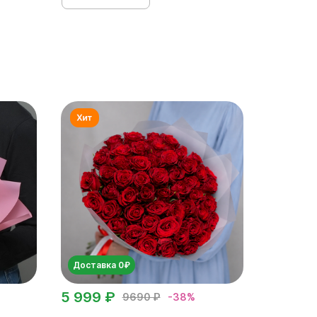
Доставка 0₽
5 999 ₽
9690 ₽
-38%